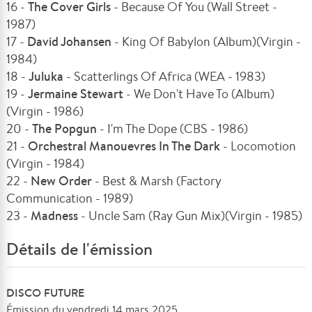
16 -
The Cover Girls
- Because Of You (Wall Street -
1987)
17 -
David Johansen
- King Of Babylon (Album)(Virgin -
1984)
18 -
Juluka
- Scatterlings Of Africa (WEA - 1983)
19 -
Jermaine Stewart
- We Don't Have To (Album)
(Virgin - 1986)
20 -
The Popgun
- I'm The Dope (CBS - 1986)
21 -
Orchestral Manouevres In The Dark
- Locomotion
(Virgin - 1984)
22 -
New Order
- Best & Marsh (Factory
Communication - 1989)
23 -
Madness
- Uncle Sam (Ray Gun Mix)(Virgin - 1985)
Détails de l'émission
DISCO FUTURE
Émission du vendredi 14 mars 2025