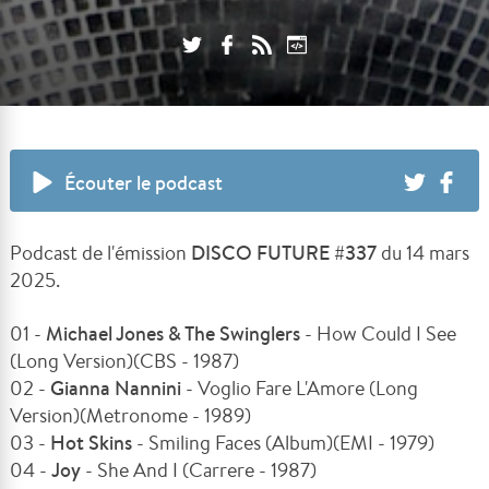
Écouter le podcast
Podcast de l'émission
DISCO FUTURE #337
du 14 mars
2025.
01 -
Michael Jones & The Swinglers
- How Could I See
(Long Version)(CBS - 1987)
02 -
Gianna Nannini
- Voglio Fare L'Amore (Long
Version)(Metronome - 1989)
03 -
Hot Skins
- Smiling Faces (Album)(EMI - 1979)
04 -
Joy
- She And I (Carrere - 1987)