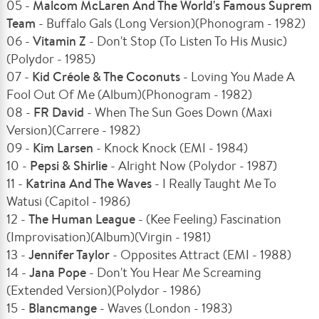
05 -
Malcom McLaren And The World's Famous Suprem
Team
- Buffalo Gals (Long Version)(Phonogram - 1982)
06 -
Vitamin Z
- Don't Stop (To Listen To His Music)
(Polydor - 1985)
07 -
Kid Créole & The Coconuts
- Loving You Made A
Fool Out Of Me (Album)(Phonogram - 1982)
08 -
FR David
- When The Sun Goes Down (Maxi
Version)(Carrere - 1982)
09 -
Kim Larsen
- Knock Knock (EMI - 1984)
10 -
Pepsi & Shirlie
- Alright Now (Polydor - 1987)
11 -
Katrina And The Waves
- I Really Taught Me To
Watusi (Capitol - 1986)
12 -
The Human League
- (Kee Feeling) Fascination
(Improvisation)(Album)(Virgin - 1981)
13 -
Jennifer Taylor
- Opposites Attract (EMI - 1988)
14 -
Jana Pope
- Don't You Hear Me Screaming
(Extended Version)(Polydor - 1986)
15 -
Blancmange
- Waves (London - 1983)