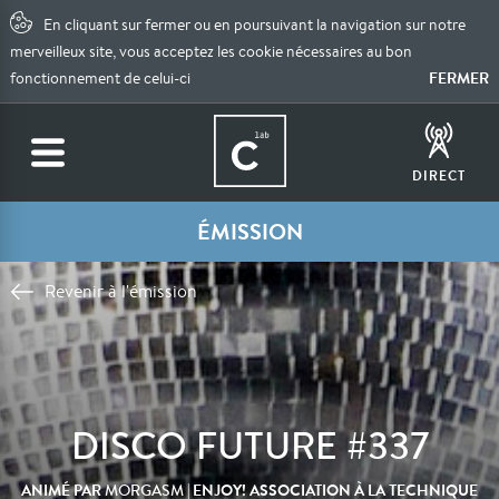
En cliquant sur fermer ou en poursuivant la navigation sur notre
merveilleux site, vous acceptez les cookie nécessaires au bon
FERMER
fonctionnement de celui-ci
DIRECT
ÉMISSION
Revenir à l'émission
DISCO FUTURE #337
ANIMÉ PAR
| ENJOY! ASSOCIATION À LA TECHNIQUE
MORGASM