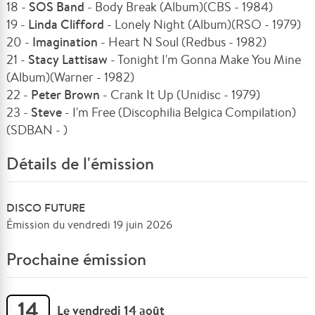
18 -
SOS Band
- Body Break (Album)(CBS - 1984)
19 -
Linda Clifford
- Lonely Night (Album)(RSO - 1979)
20 -
Imagination
- Heart N Soul (Redbus - 1982)
21 -
Stacy Lattisaw
- Tonight I'm Gonna Make You Mine
(Album)(Warner - 1982)
22 -
Peter Brown
- Crank It Up (Unidisc - 1979)
23 -
Steve
- I'm Free (Discophilia Belgica Compilation)
(SDBAN - )
Détails de l'émission
DISCO FUTURE
Émission du vendredi 19 juin 2026
Prochaine émission
14
Le vendredi 14 août