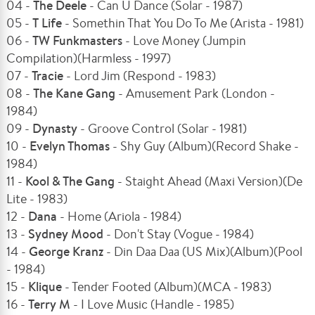
04 -
The Deele
- Can U Dance (Solar - 1987)
05 -
T Life
- Somethin That You Do To Me (Arista - 1981)
06 -
TW Funkmasters
- Love Money (Jumpin
Compilation)(Harmless - 1997)
07 -
Tracie
- Lord Jim (Respond - 1983)
08 -
The Kane Gang
- Amusement Park (London -
1984)
09 -
Dynasty
- Groove Control (Solar - 1981)
10 -
Evelyn Thomas
- Shy Guy (Album)(Record Shake -
1984)
11 -
Kool & The Gang
- Staight Ahead (Maxi Version)(De
Lite - 1983)
12 -
Dana
- Home (Ariola - 1984)
13 -
Sydney Mood
- Don't Stay (Vogue - 1984)
14 -
George Kranz
- Din Daa Daa (US Mix)(Album)(Pool
- 1984)
15 -
Klique
- Tender Footed (Album)(MCA - 1983)
16 -
Terry M
- I Love Music (Handle - 1985)