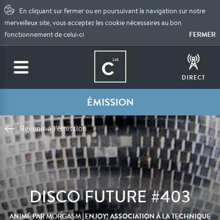
En cliquant sur fermer ou en poursuivant la navigation sur notre
merveilleux site, vous acceptez les cookie nécessaires au bon
FERMER
fonctionnement de celui-ci
DIRECT
ÉMISSION
Revenir à l'émission
DISCO FUTURE #403
ANIMÉ PAR
| ENJOY! ASSOCIATION À LA TECHNIQUE
MORGASM