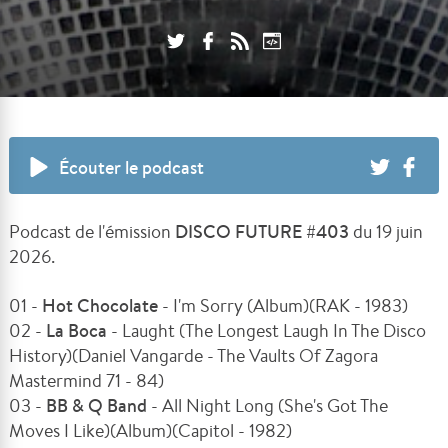
Écouter le podcast
Podcast de l'émission
DISCO FUTURE #403
du 19 juin
2026.
01 -
Hot Chocolate
- I'm Sorry (Album)(RAK - 1983)
02 -
La Boca
- Laught (The Longest Laugh In The Disco
History)(Daniel Vangarde - The Vaults Of Zagora
Mastermind 71 - 84)
03 -
BB & Q Band
- All Night Long (She's Got The
Moves I Like)(Album)(Capitol - 1982)