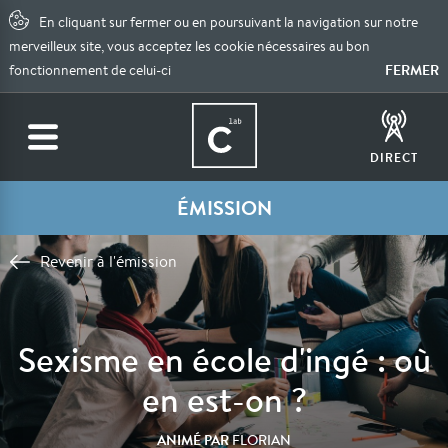
En cliquant sur fermer ou en poursuivant la navigation sur notre
merveilleux site, vous acceptez les cookie nécessaires au bon
FERMER
fonctionnement de celui-ci
DIRECT
ÉMISSION
Revenir à l'émission
Sexisme en école d'ingé : où
en est-on ?
ANIMÉ PAR
FLORIAN