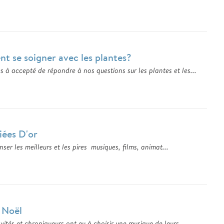
t se soigner avec les plantes?
à accepté de répondre à nos questions sur les plantes et les...
iées D'or
ser les meilleurs et les pires musiques, films, animat...
l Noël
vités et chroniqueurs ont eu à choisir une musique de leurs...