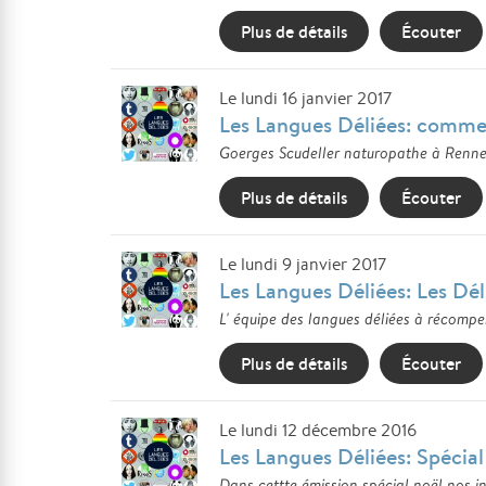
Plus de détails
Écouter
Le lundi 16 janvier 2017
Les Langues Déliées: commen
Goerges Scudeller naturopathe à Rennes 
Plus de détails
Écouter
Le lundi 9 janvier 2017
Les Langues Déliées: Les Dél
L' équipe des langues déliées à récompen
Plus de détails
Écouter
Le lundi 12 décembre 2016
Les Langues Déliées: Spécia
Dans cettte émission spécial noël nos in