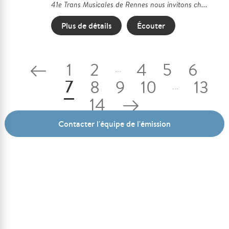
41e Trans Musicales de Rennes nous invitons ch...
Plus de détails
Écouter
1
2
4
5
6
...
7
8
9
10
13
...
14
Contacter l'équipe de l'émission