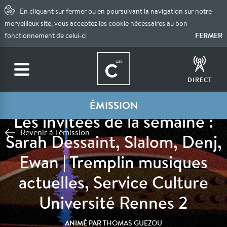
En cliquant sur fermer ou en poursuivant la navigation sur notre
merveilleux site, vous acceptez les cookie nécessaires au bon
FERMER
fonctionnement de celui-ci
DIRECT
ÉMISSION
Les invitées de la semaine :
Revenir à l'émission
Sarah Dessaint, Slalom, Denj,
Ewan | Tremplin musiques
actuelles, Service Culture
Université Rennes 2
ANIMÉ PAR
THOMAS GUEZOU