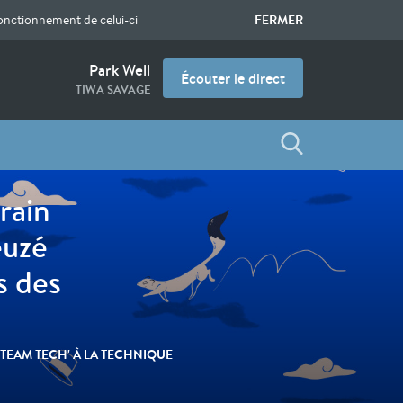
FERMER
fonctionnement de celui-ci
Park Well
Écouter le direct
TIWA SAVAGE
rain
euzé
s des
 TEAM TECH' À LA TECHNIQUE