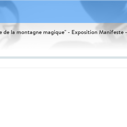
ffle de la montagne magique" - Exposition Manifeste
Seek