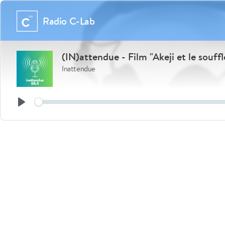
Radio C-Lab
(IN)attendue - Film "Akeji et le sou
Inattendue
Play