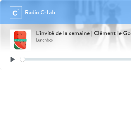
Radio C-Lab
L'invité de la semaine | Clément le G
Lunchbox
See
Play