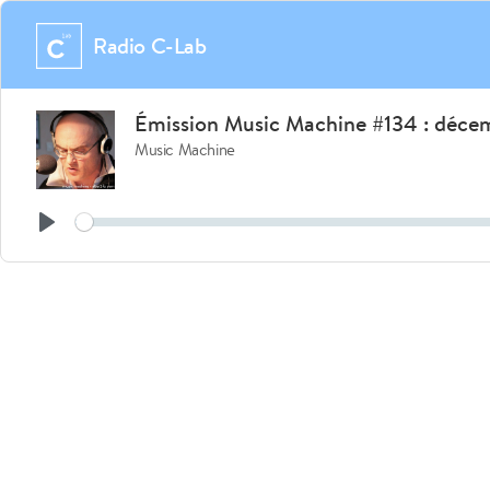
Radio C-Lab
Émission Music Machine #134 : déce
Music Machine
See
Play