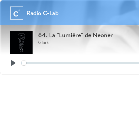
Radio C-Lab
64. La "Lumière" de Neoner
Glörk
Play