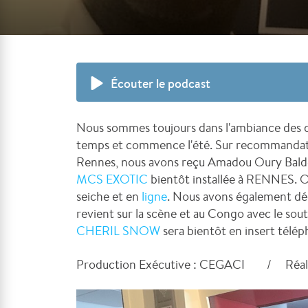
Écouter le podcast
Nous sommes toujours dans l'ambiance des d
temps et commence l'été. Sur recommandati
Rennes, nous avons reçu Amadou Oury Balde, 
MCS EXOTIC
bientôt installée à RENNES. O
seiche et en
ligne
. Nous avons également dé
revient sur la scène et au Congo avec le sou
CHERIL SNOW
sera bientôt en insert télép
Production Exécutive : CEGACI / Réali