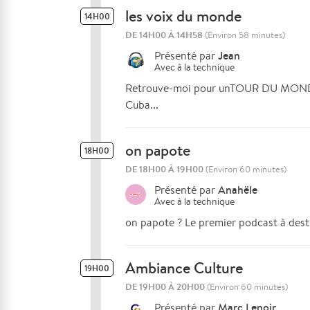
les voix du monde
14H00
DE 14H00 À 14H58
(Environ 58 minutes)
Jean
Présenté par
Avec
à la technique
Retrouve-moi pour unTOUR DU MONDE É
Cuba...
on papote
18H00
DE 18H00 À 19H00
(Environ 60 minutes)
Anahële
Présenté par
Avec
à la technique
on papote ? Le premier podcast à desti
Ambiance Culture
19H00
DE 19H00 À 20H00
(Environ 60 minutes)
Marc Lenoir
Présenté par