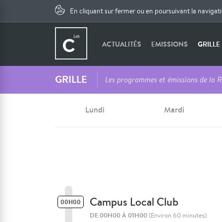
En cliquant sur fermer ou en poursuivant la navigat
ACTUALITÉS
EMISSIONS
GRILLE
GRILLE
Les programmes et émissions de la R
Lundi
Mardi
Campus Local Club
00H00
DE 00H00 À 01H00
(Environ 60 minutes)