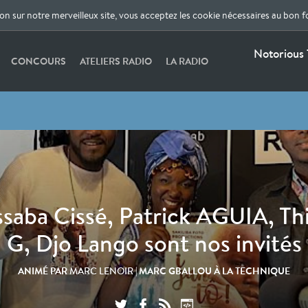
ion sur notre merveilleux site, vous acceptez les cookie nécessaires au bon 
Notorious 
CONCOURS
ATELIERS RADIO
LA RADIO
saba Cissé, Patrick AGUIA, Th
G, Djo Lango sont nos invités
ANIMÉ PAR
| MARC GBALLOU À LA TECHNIQUE
MARC LENOIR