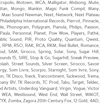
etropolis, Motown, MCA, Malligator, Midsong, Mute,
ttan, Mongo, Mankin, Magic Funk Compil, Many,
s, Maxi Sound Newman, Next, Network, Next Plateau
iladelphia International Records, Pierrot, Pinnacle,
ile, Phonogram, Polygram, Pianola, Philips, Passion,
 Paula, Personnal, Planet, Pow Wow, Players, Pathé,
Public Sound, PIR, Proto Quality, Quantum, Qwest,
, RPM, RSO, RAK, RCA, RKM, Red Bullet, Romance,
l, SAM, Sirocco, Spring, Solar, Sony, Sugar Hill,
unds 15, SIRE, Stop & Go, Sugarhill, Sneak Preview,
ash, Street Sounds, Silver Screen, Sirocco, Savoir
rgy, Som Livre, Scorpio, Starnight, Som livre, Sony,
ion, TK Disco, Tneck, Trancontinent, Tuckwood, Trema,
any BV, TK Records, TC Prod, Tabu, Target, Teldec,
ed Artists, Underdog Vanguard, Virgin, Vogue, Victor
c, WEA, Westbound, West End, Wall Street, WMOT,
 ZYX, Zomba, Zagora 20th Century Fox, 12 Gold, 4AD,