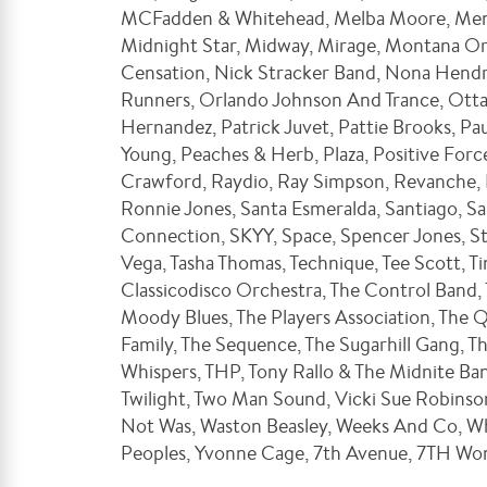
MCFadden & Whitehead, Melba Moore, Mena
Midnight Star, Midway, Mirage, Montana O
Censation, Nick Stracker Band, Nona Hendr
Runners, Orlando Johnson And Trance, Otta
Hernandez, Patrick Juvet, Pattie Brooks, Pau
Young, Peaches & Herb, Plaza, Positive Fo
Crawford, Raydio, Ray Simpson, Revanche, Ri
Ronnie Jones, Santa Esmeralda, Santiago, Sa
Connection, SKYY, Space, Spencer Jones, Ste
Vega, Tasha Thomas, Technique, Tee Scott, Ti
Classicodisco Orchestra, The Control Band,
Moody Blues, The Players Association, The Q
Family, The Sequence, The Sugarhill Gang, 
Whispers, THP, Tony Rallo & The Midnite Band,
Twilight, Two Man Sound, Vicki Sue Robinso
Not Was, Waston Beasley, Weeks And Co, W
Peoples, Yvonne Cage, 7th Avenue, 7TH Won