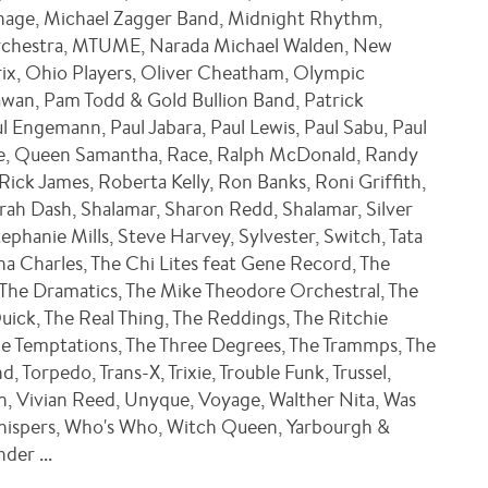
ge, Michael Zagger Band, Midnight Rhythm,
rchestra, MTUME, Narada Michael Walden, New
ix, Ohio Players, Oliver Cheatham, Olympic
wan, Pam Todd & Gold Bullion Band, Patrick
l Engemann, Paul Jabara, Paul Lewis, Paul Sabu, Paul
rce, Queen Samantha, Race, Ralph McDonald, Randy
ck James, Roberta Kelly, Ron Banks, Roni Griffith,
rah Dash, Shalamar, Sharon Redd, Shalamar, Silver
phanie Mills, Steve Harvey, Sylvester, Switch, Tata
na Charles, The Chi Lites feat Gene Record, The
 The Dramatics, The Mike Theodore Orchestral, The
uick, The Real Thing, The Reddings, The Ritchie
The Temptations, The Three Degrees, The Trammps, The
 Torpedo, Trans-X, Trixie, Trouble Funk, Trussel,
n, Vivian Reed, Unyque, Voyage, Walther Nita, Was
hispers, Who's Who, Witch Queen, Yarbourgh &
der ...