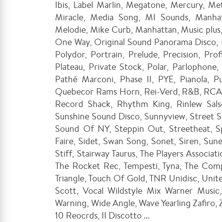
Ibis, Label Marlin, Megatone, Mercury, M
Miracle, Media Song, MI Sounds, Manha
Melodie, Mike Curb, Manhattan, Music plu
One Way, Original Sound Panorama Disco, Ph
Polydor, Portrain, Prelude, Precision, Prof
Plateau, Private Stock, Polar, Parlophone,
Pathé Marconi, Phase II, PYE, Pianola, 
Quebecor Rams Horn, Rei-Verd, R&B, RCA
Record Shack, Rhythm King, Rinlew Salsou
Sunshine Sound Disco, Sunnyview, Street So
Sound Of NY, Steppin Out, Streetheat, Spl
Faire, Sidet, Swan Song, Sonet, Siren, Sune
Stiff, Stairway Taurus, The Players Associat
The Rocket Rec, Tempesti, Tyna, The Comp
Triangle, Touch Of Gold, TNR Unidisc, Unit
Scott, Vocal Wildstyle Mix Warner Musi
Warning, Wide Angle, Wave Yearling Zafiro,
10 Reocrds, II Discotto ...