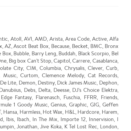
tic, Atoll, AVI, AMD, Arista, Area Code, Active, Alfa
ix, AZ, Ascot Beat Box, Because, Becket, BMC, Bronx
e Box, Bubble, Barry Leng, Buddah, Black Scorpio, Bel
ne, Big box Can't Stop, Capitol, Carrere, Casablanca,
ate City, CIM, Columbia, Chrysalis, Clever, Curb,
& Music, Curtom, Clemence Melody, Cat Records,
De Lite, Demon, Destiny, Dick James Music, Dephon,
Danubiius, Debs, Delta, Deesse, DJ's Choice Elektra,
Edge Fantasy, Flarenasch, Fuschia, FFRR, Friends,
rmule 1 Goody Music, Genius, Graphic, GIG, Geffen
T, Hansa, Harmless, Hot Wax, H&L, Hardcore, Harem,
, Ibis, Ibach, In The Mix, Importe 12, Innervision, I
 Pumpin, Jonathan, Jive Koka, K Tel Lost Rec, London,