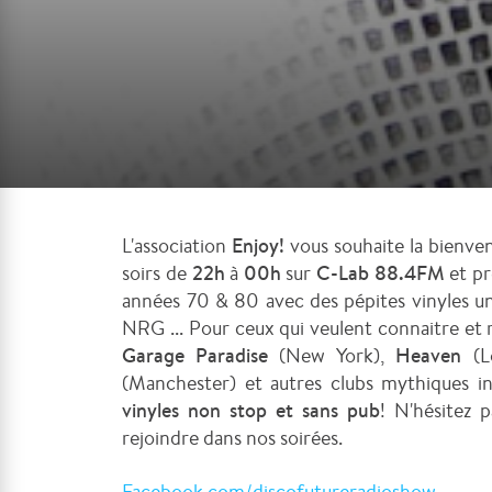
L'association
Enjoy!
vous souhaite la bienven
soirs de
22h
à
00h
sur
C-Lab 88.4FM
et pr
années 70 & 80 avec des pépites vinyles un
NRG ... Pour ceux qui veulent connaitre et re
Garage Paradise
(New York),
Heaven
(L
(Manchester) et autres clubs mythiques in
vinyles non stop et sans pub
! N'hésitez 
rejoindre dans nos soirées.
Facebook.com/discofutureradioshow