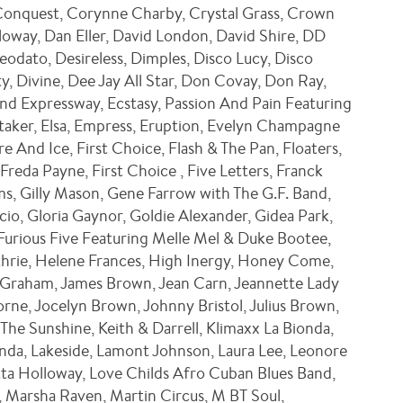
Conquest, Corynne Charby, Crystal Grass, Crown
loway, Dan Eller, David London, David Shire, DD
dato, Desireless, Dimples, Disco Lucy, Disco
, Divine, Dee Jay All Star, Don Covay, Don Ray,
d Expressway, Ecstasy, Passion And Pain Featuring
hitaker, Elsa, Empress, Eruption, Evelyn Champagne
re And Ice, First Choice, Flash & The Pan, Floaters,
Freda Payne, First Choice , Five Letters, Franck
ms, Gilly Mason, Gene Farrow with The G.F. Band,
o, Gloria Gaynor, Goldie Alexander, Gidea Park,
urious Five Featuring Melle Mel & Duke Bootee,
rie, Helene Frances, High Inergy, Honey Come,
aki Graham, James Brown, Jean Carn, Jeannette Lady
rne, Jocelyn Brown, Johnny Bristol, Julius Brown,
The Sunshine, Keith & Darrell, Klimaxx La Bionda,
onda, Lakeside, Lamont Johnson, Laura Lee, Leonore
eatta Holloway, Love Childs Afro Cuban Blues Band,
Marsha Raven, Martin Circus, M BT Soul,