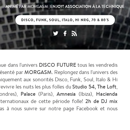
ANIMÉ PAR
| ENJOY! ASSOCIATION À LA TECHNIQUE
MORGASM
DISCO, FUNK, SOUL, ITALO, HI NRG, 70 & 80'S
ue dans l'univers
DISCO FUTURE
tous les vendredis
ésenté par
MORGASM
. Replongez dans l'univers des
iquement aux sonorités Disco, Funk, Soul, Italo & Hi
vivre les nuits les plus folles du
Studio 54, The Loft
,
ondres),
Palace
(Paris),
Amnesia
(Ibiza),
Hacienda
ternationaux de cette période folle!
2
h de DJ mix
pas à nous suivre sur notre page Facebook et nous