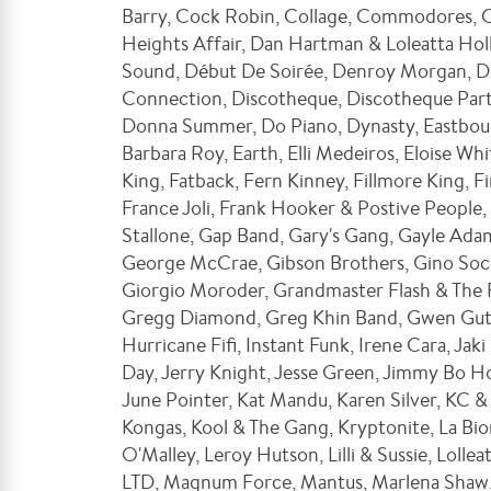
Barry, Cock Robin, Collage, Commodores, 
Heights Affair, Dan Hartman & Loleatta Hol
Sound, Début De Soirée, Denroy Morgan, Deo
Connection, Discotheque, Discotheque Party
Donna Summer, Do Piano, Dynasty, Eastboun
Barbara Roy, Earth, Elli Medeiros, Eloise W
King, Fatback, Fern Kinney, Fillmore King, Fi
France Joli, Frank Hooker & Postive People, 
Stallone, Gap Band, Gary's Gang, Gayle Ada
George McCrae, Gibson Brothers, Gino Socci
Giorgio Moroder, Grandmaster Flash & The F
Gregg Diamond, Greg Khin Band, Gwen Guth
Hurricane Fifi, Instant Funk, Irene Cara, J
Day, Jerry Knight, Jesse Green, Jimmy Bo Ho
June Pointer, Kat Mandu, Karen Silver, KC & 
Kongas, Kool & The Gang, Kryptonite, La Bi
O'Malley, Leroy Hutson, Lilli & Sussie, Loll
LTD, Magnum Force, Mantus, Marlena Shaw, 