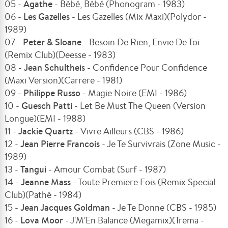
05 -
Agathe
- Bébé, Bébé (Phonogram - 1983)
06 -
Les Gazelles
- Les Gazelles (Mix Maxi)(Polydor -
1989)
07 -
Peter & Sloane
- Besoin De Rien, Envie De Toi
(Remix Club)(Deesse - 1983)
08 -
Jean Schultheis
- Confidence Pour Confidence
(Maxi Version)(Carrere - 1981)
09 -
Philippe Russo
- Magie Noire (EMI - 1986)
10 -
Guesch Patti
- Let Be Must The Queen (Version
Longue)(EMI - 1988)
11 -
Jackie Quartz
- Vivre Ailleurs (CBS - 1986)
12 -
Jean Pierre Francois
- Je Te Survivrais (Zone Music -
1989)
13 -
Tangui
- Amour Combat (Surf - 1987)
14 -
Jeanne Mass
- Toute Premiere Fois (Remix Special
Club)(Pathé - 1984)
15 -
Jean Jacques Goldman
- Je Te Donne (CBS - 1985)
16 -
Lova Moor
- J'M'En Balance (Megamix)(Trema -