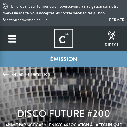
En cliquant sur fermer ou en poursuivant la navigation sur notre
merveilleux site, vous acceptez les cookie nécessaires au bon
FERMER
fonctionnement de celui-ci
DIRECT
ÉMISSION
Revenir à l'émission
DISCO FUTURE #200
ANIMÉ PAR
| ENJOY! ASSOCIATION À LA TECHNIQUE
MORGASM