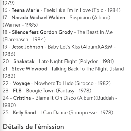
1979)
16 -
Teena Marie
- Feels Like I'm In Love (Epic - 1984)
17 -
Narada Michael Walden
- Suspicion (Album)
(Warner - 1985)
18 -
Silence feat Gordon Grody
- The Beast In Me
(Flarenasch - 1984)
19 -
Jesse Johnson
- Baby Let's Kiss (Album)(A&M -
1986)
20 -
Shakatak
- Late Night Flight (Polydor - 1981)
21 -
Steve Winwood
- Talking Back To The Night (Island -
1982)
22 -
Voyage
- Nowhere To Hide (Sirocco - 1982)
23 -
FLB
- Boogie Town (Fantasy - 1978)
24 -
Cristina
- Blame It On Disco (Album)(Buddah -
1980)
25 -
Kelly Sand
- I Can Dance (Sonopresse - 1978)
Détails de l'émission