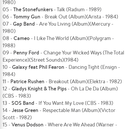
1980)
05 -
The Stonefunkers
- Talk (Radium - 1989)
06 -
Tommy Gun
- Break Out (Album)(Arista - 1984)
07 -
Gap Band
- Are You Living (Album)(Mercury -
1980)
08 -
Cameo
- I Like The World (Album)(Polygram -
1988)
09 -
Penny Ford
- Change Your Wicked Ways (The Total
Experience)(Street Sounds)(1984)
10 -
Galaxy feat Phil Fearon
- Dancing Tight (Ensign -
1984)
11 -
Patrice Rushen
- Breakout (Album)(Elektra - 1982)
12 -
Gladys Knight & The Pips
- Oh La De Da (Album)
(CBS - 1983)
13 -
SOS Band
- If You Want My Love (CBS - 1983)
14 -
Jesse Green
- Respectable Man (Album)(Victor
Scott - 1982)
15 -
Venus Dodson
- Where Are We Ahead (Warner -