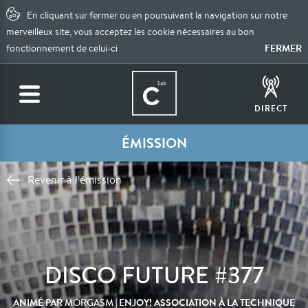
En cliquant sur fermer ou en poursuivant la navigation sur notre
merveilleux site, vous acceptez les cookie nécessaires au bon
FERMER
fonctionnement de celui-ci
DIRECT
ÉMISSION
Revenir à l'émission
DISCO FUTURE #377
ANIMÉ PAR
| ENJOY! ASSOCIATION À LA TECHNIQUE
MORGASM