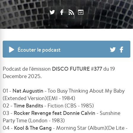
Écouter le podcast
Podcast de l'émission
DISCO FUTURE #377
du 19
Decembre 2025.
01 -
Nat Augustin
- Too Busy Thinking About My Baby
(Extended Version)(EMI - 1984)
02 -
Time Bandits
- Fiction (CBS - 1985)
03 -
Rocker Revenge feat Donnie Calvin
- Sunshine
Party Time (London - 1983)
04 -
Kool & The Gang
- Morning Star (Album)(De Lite -