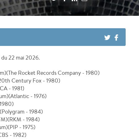
9
du 22 mai 2026.
lbum)(The Rocket Records Company - 1980)
(20th Century Fox - 1980)
CA - 1981)
um)(Atlantic - 1976)
 1980)
(Polygram - 1984)
e FM)(RKM - 1984)
um)(PIP - 1975)
CBS - 1982)