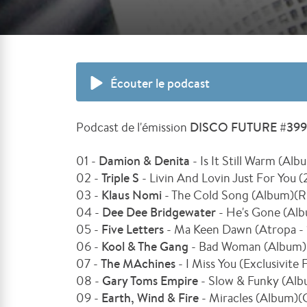
Écouter le podcast
Podcast de l'émission
DISCO FUTURE #39
01 -
Damion & Denita
- Is It Still Warm (A
02 -
Triple S
- Livin And Lovin Just For You 
03 -
Klaus Nomi
- The Cold Song (Album)(R
04 -
Dee Dee Bridgewater
- He's Gone (Alb
05 -
Five Letters
- Ma Keen Dawn (Atropa -
06 -
Kool & The Gang
- Bad Woman (Album)
07 -
The MAchines
- I Miss You (Exclusivit
08 -
Gary Toms Empire
- Slow & Funky (Alb
09 -
Earth, Wind & Fire
- Miracles (Album)(