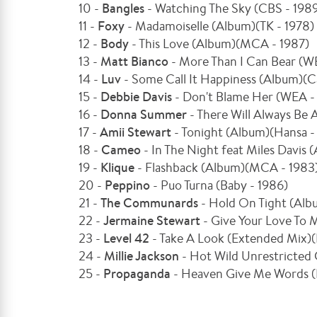
10 -
Bangles
- Watching The Sky (CBS - 198
11 -
Foxy
- Madamoiselle (Album)(TK - 1978)
12 -
Body
- This Love (Album)(MCA - 1987)
13 -
Matt Bianco
- More Than I Can Bear (W
14 -
Luv
- Some Call It Happiness (Album)(C
15 -
Debbie Davis
- Don't Blame Her (WEA -
16 -
Donna Summer
- There Will Always Be 
17 -
Amii Stewart
- Tonight (Album)(Hansa -
18 -
Cameo
- In The Night feat Miles Davis
19 -
Klique
- Flashback (Album)(MCA - 1983
20 -
Peppino
- Puo Turna (Baby - 1986)
21 -
The Communards
- Hold On Tight (Alb
22 -
Jermaine Stewart
- Give Your Love To 
23 -
Level 42
- Take A Look (Extended Mix)(
24 -
Millie Jackson
- Hot Wild Unrestricted 
25 -
Propaganda
- Heaven Give Me Words (