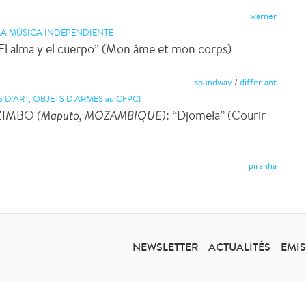
warner
LA MÚSICA INDEPENDIENTE
“El alma y el cuerpo” (Mon âme et mon corps)
soundway
/
differ-ant
D’ART, OBJETS D’ARMES au CFPCI
AZIMBO
(Maputo, MOZAMBIQUE)
: “Djomela” (Courir
piranha
NEWSLETTER
ACTUALITÉS
EMI