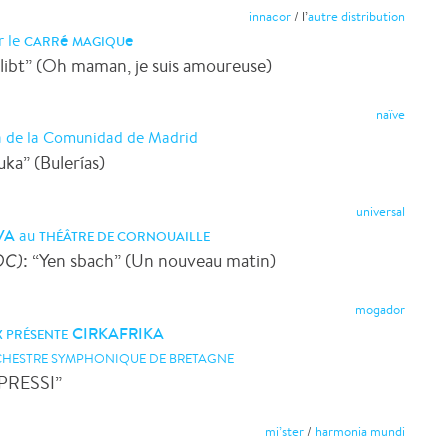
innacor
/ l’
autre distribution
é
e
r le
CARR
MAGIQU
rlibt” (Oh maman, je suis amoureuse)
naïve
a de la Comunidad de Madrid
ka” (Bulerías)
universal
VA
au
THÉÂTRE DE CORNOUAILLE
OC)
: “Yen sbach” (Un nouveau matin)
mogador
CIRKAFRIKA
X
PRÉSENTE
RCHESTRE SYMPHONIQUE DE BRETAGNE
nPRESSI”
mi’ster
/
harmonia mundi