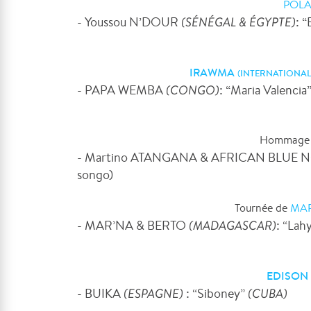
POLA
- Youssou N’DOUR
(SÉNÉGAL & ÉGYPTE)
: 
IRAWMA
(
INTERNATIONA
- PAPA WEMBA
(CONGO)
: “Maria Valencia
Hommage 
- Martino ATANGANA & AFRICAN BLUE 
songo)
Tournée de
MA
- MAR’NA & BERTO
(MADAGASCAR)
: “Lah
EDISON 
- BUIKA
(ESPAGNE)
: “Siboney”
(CUBA)