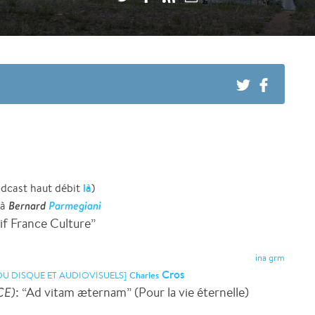
là
dcast haut débit
)
Bernard
Parmegiani
 à
tif France Culture”
ina grm
Cros
DU DISQUE ET AUDIOVISUELS]
Charles
CE)
: “Ad vitam æternam” (Pour la vie éternelle)