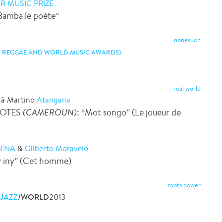
R MUSIC PRIZE
“Bamba le poète”
nonesuch
L REGGAE AND WORLD MUSIC AWARDS
)
”
real world
à Martino
Atangana
NOTES
(CAMEROUN)
: “Mot songo” (Le joueur de
R'NA
&
Gilberto Moravelo
y iny” (Cet homme)
roots power
JAZZ
/WORLD
2013