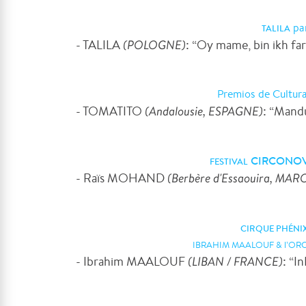
pa
TALILA
- TALILA
(POLOGNE)
: “Oy mame, bin ikh fa
Premios de Cultur
- TOMATITO
(Andalousie, ESPAGNE)
: “Mandu
CIRCONO
FESTIVAL
- Raïs MOHAND
(Berbère d'Essaouira, MAR
CIRQUE PHÉNI
IBRAHIM MAALOUF & l’O
- Ibrahim MAALOUF
(LIBAN / FRANCE)
: “I