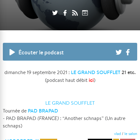
Écouter le podcast
LE GRAND SOUFFLET
21 etc.
dimanche 19 septembre 2021 :
ici
(podcast haut débit
)
LE GRAND SOUFFLET
PAD BRAPAD
Tournée de
- PAD BRAPAD
(FRANCE)
: “Another schnaps” (Un autre
schnaps)
vlad
/
le salon