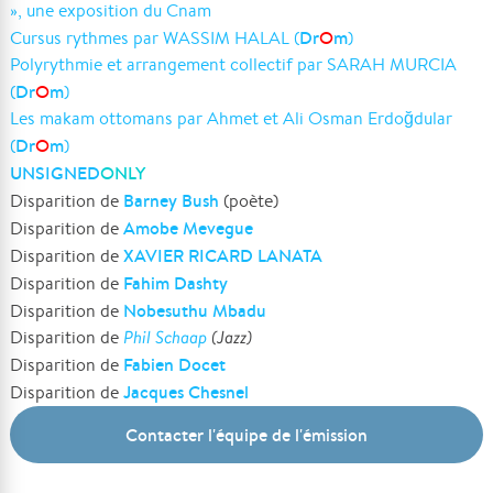
», une exposition du Cnam
Dr
O
m
Cursus rythmes par WASSIM HALAL (
)
Polyrythmie et arrangement collectif par SARAH MURCIA
Dr
O
m
(
)
Les makam ottomans par Ahmet et Ali Osman Erdoğdular
Dr
O
m
(
)
UNSIGNED
ONLY
Barney Bush
Disparition de
(poète)
Amobe Mevegue
Disparition de
XAVIER RICARD LANATA
Disparition de
Fahim Dashty
Disparition de
Nobesuthu Mbadu
Disparition de
Disparition de
Phil Schaap
(Jazz)
Fabien Docet
Disparition de
Jacques Chesnel
Disparition de
Contacter l'équipe de l'émission