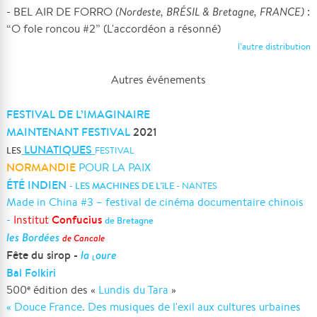
- BEL AIR DE FORRO
(Nordeste, BRÉSIL & Bretagne, FRANCE)
:
“O fole roncou #2” (L'accordéon a résonné)
l’autre distribution
Autres événements
FESTIVAL DE L’IMAGINAIRE
MAINTENANT FESTIVAL
2021
LUNATIQUES
LES
FESTIVAL
NORMANDIE
POUR LA PAIX
ÉTÉ INDIEN
-
LES MACHINES DE L’îLE
-
NANTES
Made in China #3 – festival de cinéma documentaire chinois
Confucius
-
Institut
de Bretagne
les Bordées
de Cancale
Fête du sirop -
la
oure
L
Bal Folkiri
500
édition des «
Lundis du Tara
»
e
« Douce France. Des musiques de l'exil aux cultures urbaines