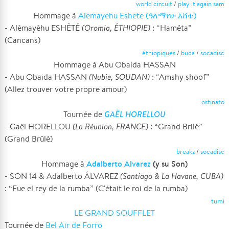
world circuit
/
play it again sam
Hommage à
Alemayehu Eshete (ዓለማየሁ እሸቴ)
- Alèmayèhu ESHÈTÉ
(Oromia, ÉTHIOPIE)
: “Haméta”
(Cancans)
éthiopiques
/
buda
/
socadisc
Hommage à Abu Obaida HASSAN
- Abu Obaida HASSAN
(Nubie, SOUDAN)
: “Amshy shoof”
(Allez trouver votre propre amour)
ostinato
GAËL HORELLOU
Tournée de
- Gaël HORELLOU
(La Réunion, FRANCE)
: “Grand Brilé”
(Grand Brûlé)
breakz
/
socadisc
Adalberto Alvarez
(y su Son)
Hommage à
- SON 14 & Adalberto ÁLVAREZ
(Santiago & La Havane, CUBA)
: “Fue el rey de la rumba” (C'était le roi de la rumba)
tumi
LE GRAND SOUFFLET
Tournée de
Bel Air de Forro