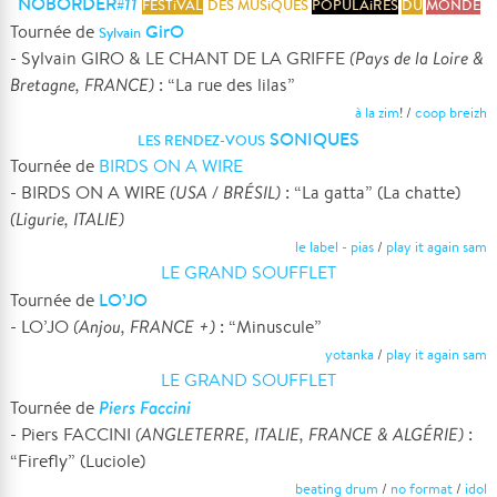
NOBORDER
11
#
FESTiVAL
DES MUSiQUES
POPULAiRES
DU
MONDE
GirO
Tournée de
Sylvain
- Sylvain GIRO & LE CHANT DE LA GRIFFE
(Pays de la Loire &
Bretagne, FRANCE)
: “La rue des lilas”
à la zim
! /
coop breizh
SONIQUES
LES RENDEZ-VOUS
Tournée de
BIRDS ON A WIRE
- BIRDS ON A WIRE
(USA / BRÉSIL)
: “La gatta” (La chatte)
(Ligurie, ITALIE)
le label - pias
/
play it again sam
LE GRAND SOUFFLET
LO’JO
Tournée de
- LO’JO
(Anjou, FRANCE +)
: “Minuscule”
yotanka
/
play it again sam
LE GRAND SOUFFLET
Piers Faccini
Tournée de
- Piers FACCINI
(ANGLETERRE, ITALIE, FRANCE & ALGÉRIE)
:
“Firefly” (Luciole)
beating drum
/
no format
/
idol