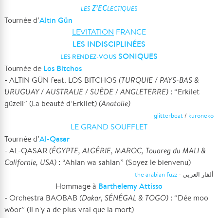
Z’EC
LES
LECTIQUES
Altın Gün
Tournée d’
LEVITATION
FRANCE
LES INDISCIPLINÉES
SONIQUES
LES RENDEZ-VOUS
Los Bitchos
Tournée de
- ALTIN GÜN feat. LOS BITCHOS
(TURQUIE / PAYS-BAS &
URUGUAY / AUSTRALIE / SUÈDE / ANGLETERRE)
: “Erkilet
güzeli” (La beauté d’Erkilet)
(Anatolie)
glitterbeat
/
kuroneko
LE GRAND SOUFFLET
Al-Qasar
Tournée d’
- AL-QASAR
(ÉGYPTE, ALGÉRIE, MAROC, Touareg du MALI &
Californie, USA)
: “Ahlan wa sahlan” (Soyez le bienvenu)
the arabian fuzz
- ألفاز العربي
Barthelemy Attisso
Hommage à
- Orchestra BAOBAB
(Dakar, SÉNÉGAL & TOGO)
: “Dée moo
wóor” (Il n'y a de plus vrai que la mort)