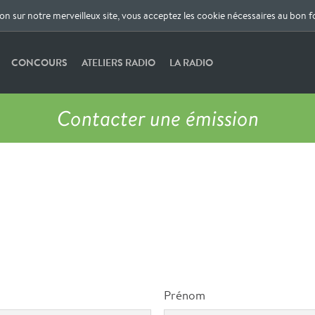
ion sur notre merveilleux site, vous acceptez les cookie nécessaires au bon 
CONCOURS
ATELIERS RADIO
LA RADIO
Contacter une émission
Kill-et-Vilaine
Tristan et Romane
Animé par
| Pierre à la technique
Prénom