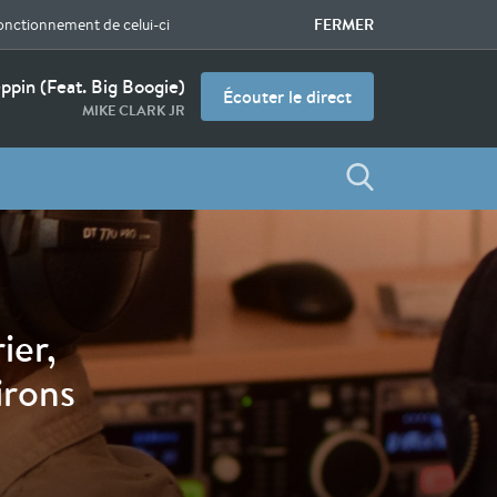
FERMER
fonctionnement de celui-ci
pin (feat. Big Boogie)
Écouter le direct
MIKE CLARK JR
ier,
irons