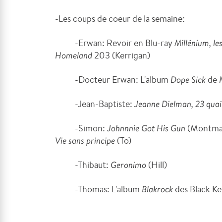
-Les coups de coeur de la semaine:
-Erwan: Revoir en Blu-ray
Millénium, l
Homeland
203 (Kerrigan)
-Docteur Erwan: L'album
Dope Sick
de 
-Jean-Baptiste:
Jeanne Dielman, 23 qua
-Simon:
Johnnnie Got His Gun
(Montma
Vie sans principe
(To)
-Thibaut:
Geronimo
(Hill)
-Thomas: L'album
Blakrock
des Black Ke