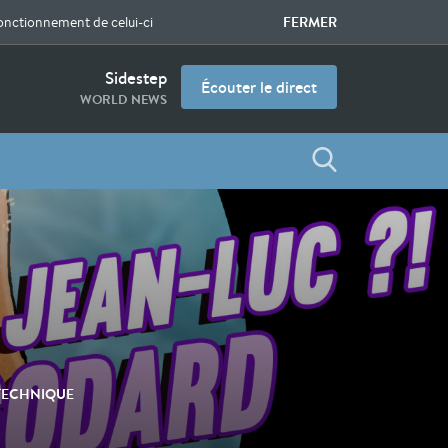
FERMER
fonctionnement de celui-ci
Sidestep
Écouter le direct
WORLD NEWS
 TECHNIQUE