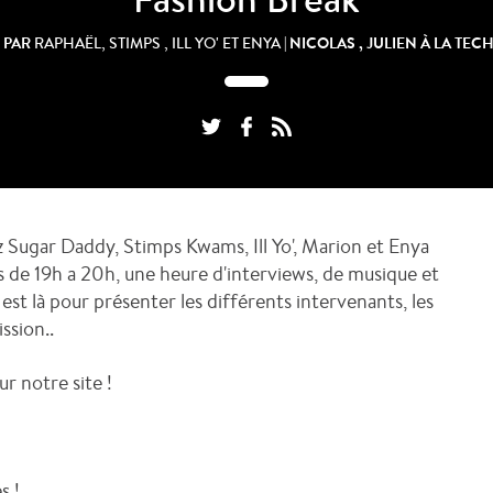
 PAR
| NICOLAS , JULIEN À LA TE
RAPHAËL, STIMPS , ILL YO' ET ENYA
z Sugar Daddy, Stimps Kwams, Ill Yo', Marion et Enya
s de 19h a 20h, une heure d'interviews, de musique et
st là pour présenter les différents intervenants, les
ission..
r notre site !
s !