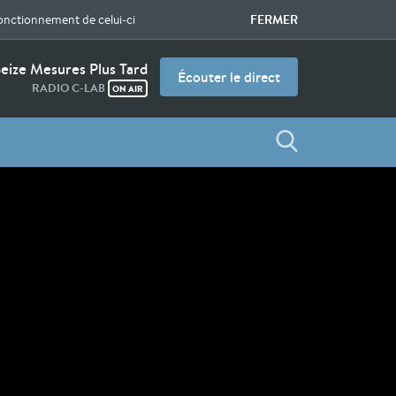
FERMER
fonctionnement de celui-ci
eize Mesures Plus Tard
Écouter le direct
RADIO C-LAB
ON AIR