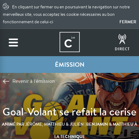
En cliquant sur fermer ou en poursuivant la navigation sur notre
merveilleux site, vous acceptez les cookie nécessaires au bon
FERMER
fonctionnement de celui-ci
DIRECT
ÉMISSION
Revenir à l'émission
Goal-Volant se refait la cerise
ANIMÉ PAR
| BENJAMIN & MATTHIEU À
JÉRÔME, MATTHIEU & JULIEN
LA TECHNIQUE