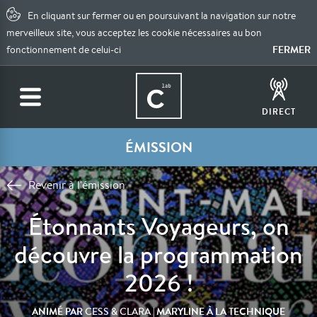
En cliquant sur fermer ou en poursuivant la navigation sur notre
merveilleux site, vous acceptez les cookie nécessaires au bon
FERMER
fonctionnement de celui-ci
DIRECT
ÉMISSION
Revenir à l'émission
Étonnants Voyageurs, on
découvre la programmation
2026 !
ANIMÉ PAR
| MARYLINE À LA TECHNIQUE
CESS & CLARA