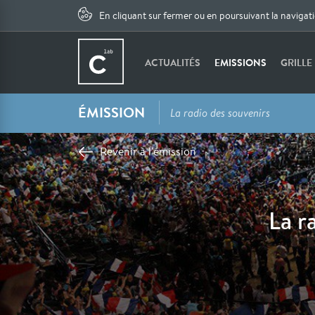
En cliquant sur fermer ou en poursuivant la navigat
ACTUALITÉS
EMISSIONS
GRILLE
ÉMISSION
La radio des souvenirs
Revenir à l'émission
La r