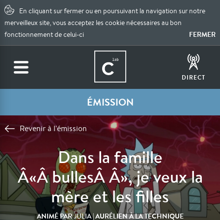
En cliquant sur fermer ou en poursuivant la navigation sur notre
merveilleux site, vous acceptez les cookie nécessaires au bon
FERMER
fonctionnement de celui-ci
DIRECT
ÉMISSION
Revenir à l'émission
Dans la famille
Â«Â bullesÂ Â», je veux la
mère et les filles
ANIMÉ PAR
| AURÉLIEN À LA TECHNIQUE
JULIA