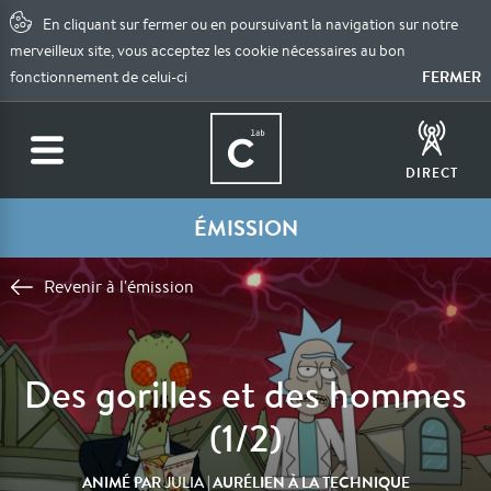
En cliquant sur fermer ou en poursuivant la navigation sur notre
merveilleux site, vous acceptez les cookie nécessaires au bon
FERMER
fonctionnement de celui-ci
DIRECT
ÉMISSION
Revenir à l'émission
Des gorilles et des hommes
(1/2)
ANIMÉ PAR
| AURÉLIEN À LA TECHNIQUE
JULIA