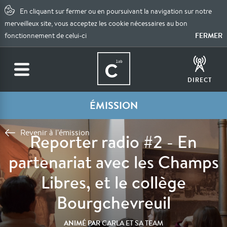
En cliquant sur fermer ou en poursuivant la navigation sur notre
merveilleux site, vous acceptez les cookie nécessaires au bon
FERMER
fonctionnement de celui-ci
DIRECT
ÉMISSION
Revenir à l'émission
Reporter radio #2 - En
partenariat avec les Champs
Libres, et le collège
Bourgchevreuil
ANIMÉ PAR
CARLA ET SA TEAM