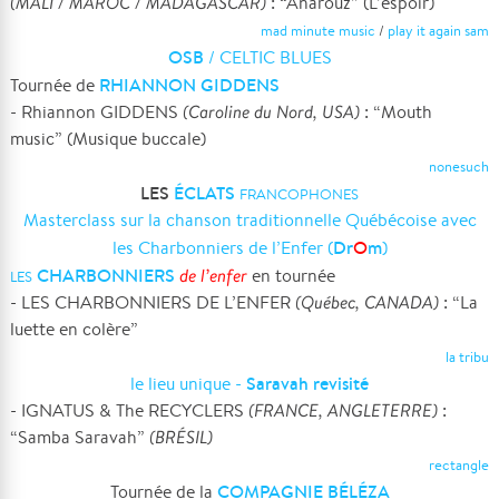
(MALI / MAROC / MADAGASCAR)
: “Anarouz” (L’espoir)
mad minute music
/
play it again sam
OSB
/ CELTIC BLUES
RHIANNON GIDDENS
Tournée de
- Rhiannon GIDDENS
(Caroline du Nord, USA)
: “Mouth
music” (Musique buccale)
nonesuch
LES
ÉCLATS
FRANCOPHONES
Masterclass sur la chanson traditionnelle Québécoise avec
Dr
O
m
les Charbonniers de l’Enfer (
)
CHARBONNIERS
de l’enfer
en tournée
LES
- LES CHARBONNIERS DE L’ENFER
(Québec, CANADA)
: “La
luette en colère”
la tribu
Saravah revisité
le lieu unique -
- IGNATUS & The RECYCLERS
(FRANCE, ANGLETERRE)
:
“Samba Saravah”
(BRÉSIL)
rectangle
COMPAGNIE BÉLÉZA
Tournée de la