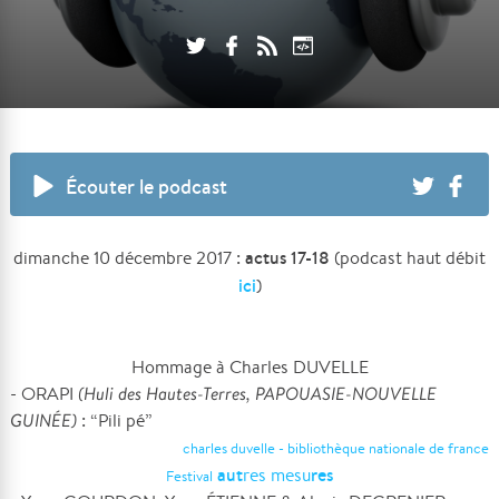
Écouter le podcast
actus 17-18
dimanche 10 décembre 2017 :
(podcast haut débit
ici
)
Hommage à Charles DUVELLE
- ORAPI
(Huli des Hautes-Terres, PAPOUASIE-NOUVELLE
GUINÉE)
: “Pili pé”
charles duvelle - bibliothèque nationale de france
aut
res
res mesu
Festival