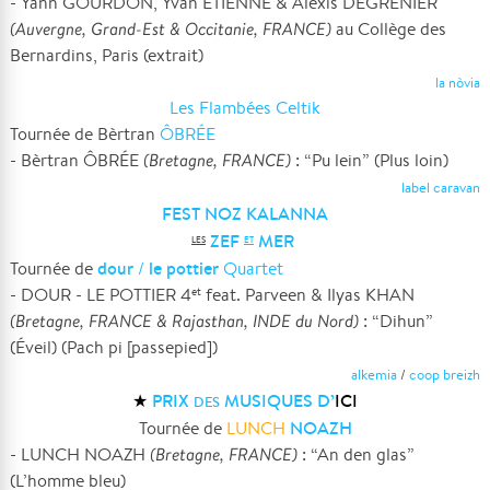
- Yann GOURDON, Yvan ÉTIENNE & Alexis DEGRENIER
(Auvergne, Grand-Est & Occitanie, FRANCE)
au Collège des
Bernardins, Paris (extrait)
la nòvia
Les Flambées Celtik
Tournée de Bèrtran
ÔBRÉE
- Bèrtran ÔBRÉE
(Bretagne, FRANCE)
: “Pu lein” (Plus loin)
label caravan
FEST NOZ KALANNA
ZEF
MER
LES
ET
dour
le pottier
Tournée de
/
Quartet
- DOUR - LE POTTIER 4
feat. Parveen & Ilyas KHAN
et
(Bretagne, FRANCE & Rajasthan, INDE du Nord)
: “Dihun”
(Éveil) (Pach pi [passepied])
alkemia
/
coop breizh
★
PRIX
MUSIQUES D’
ICI
DES
NOAZH
Tournée de
LUNCH
- LUNCH NOAZH
(Bretagne, FRANCE)
: “An den glas”
(L’homme bleu)