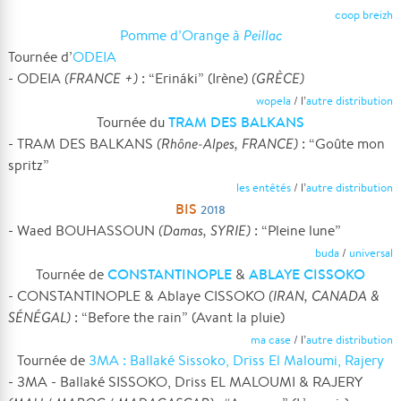
coop breizh
Pomme d’Orange à
Peillac
Tournée d’
ODEIA
- ODEIA
(FRANCE +)
: “Erináki” (Irène)
(GRÈCE)
wopela
/ l’
autre distribution
TRAM DES BALKANS
Tournée du
- TRAM DES BALKANS
(Rhône-Alpes, FRANCE)
: “Goûte mon
spritz”
les entêtés
/ l’
autre distribution
BIS
2018
- Waed BOUHASSOUN
(Damas, SYRIE)
: “Pleine lune”
buda
/
universal
CONSTANTINOPLE
ABLAYE CISSOKO
Tournée de
&
- CONSTANTINOPLE & Ablaye CISSOKO
(IRAN, CANADA &
SÉNÉGAL)
: “Before the rain” (Avant la pluie)
ma case
/ l’
autre distribution
Tournée de
3MA : Ballaké Sissoko, Driss El Maloumi, Rajery
- 3MA - Ballaké SISSOKO, Driss EL MALOUMI & RAJERY