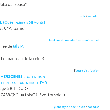
etite danseuse”
buda
/
socadisc
E (Océan-
arais
onts)
M
DE
M
IL)
: “Artémis”
le chant du monde
/
harmonia mundi
MÍSIA
rnée de
(Le manteau de la reine)
l’
autre distribution
DiVERSCENES
2ÈME ÉDITION
FAR
par
 ET DES CULTURES
LE
ge à BI KIDUDE
ANZANIE)
: “Jua toka” (Lève-toi soleil)
globestyle / ace
/
buda
/
socadisc