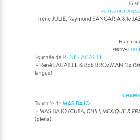
15 a
PETITES HISTOIRES 
- Irène JULIE, Raymond SANGARIA & le 
Hommag
F
E
STi
VA
L
LES
Tournée de
RENÉ LACAILLE
- René LACAILLE & Bob BROZMAN
(La Ré
langue)
CHARI
Tournée de
MAS BAJO
- MAS BAJO
(CUBA, CHILI, MEXIQUE & F
(plena)