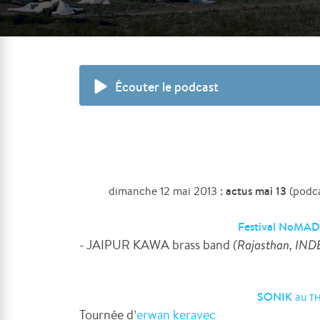
Écouter le podcast
actus mai 13
dimanche 12 mai 2013 :
(podca
Festival NoMAD
- JAIPUR KAWA brass band
(Rajasthan, IND
SONIK
au
T
Tournée d’
erwan keravec