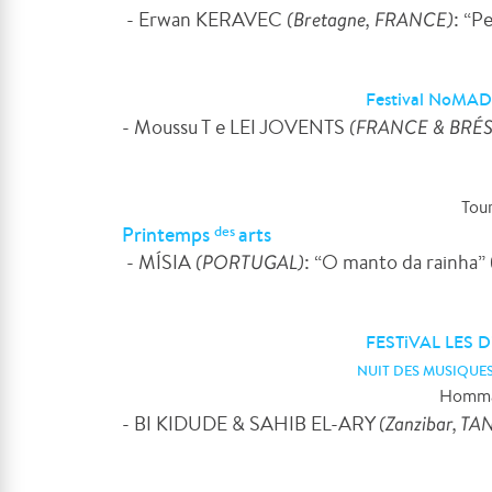
- Erwan KERAVEC
(Bretagne, FRANCE)
: “P
Festival NoMAD
- Moussu T e LEI JOVENTS
(FRANCE & BRÉS
Tou
Printemps
arts
des
- MÍSIA
(PORTUGAL)
: “O manto da rainha” 
FESTiVAL LES 
NUIT DES MUSIQUES
Homma
- BI KIDUDE & SAHIB EL-ARY
(Zanzibar, T