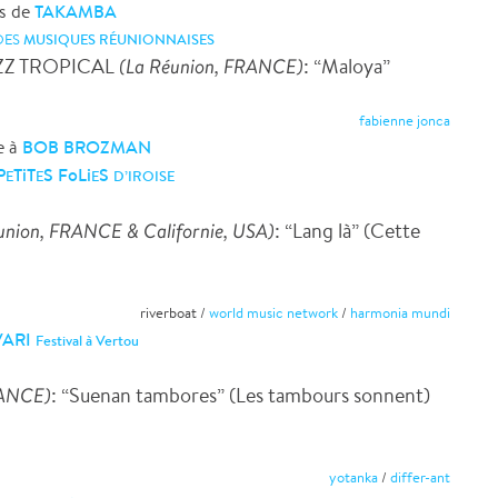
TAKAMBA
ns de
DES
MUSIQUES RÉUNIONNAISES
JAZZ TROPICAL
(La Réunion, FRANCE)
: “Maloya”
fabienne jonca
BOB BROZMAN
e à
P
TiT
S FoLi
S
E
E
E
D’IROISE
union, FRANCE & Californie, USA)
: “Lang là” (Cette
riverboat /
world music network
/
harmonia mundi
VARI
Festival à Vertou
RANCE)
: “Suenan tambores” (Les tambours sonnent)
yotanka
/
differ-ant