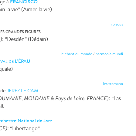
FRANCISCO
ge à
in la vie” (Aimer la vie)
hibiscus
LES GRANDES FIGURES
)
: “Desdén” (Dédain)
le chant du monde
/
harmonia mundi
L’ÉPAU
IVAL
DE
quale)
les tromano
 de
JEREZ LE CAM
UMANIE, MOLDAVIE & Pays de Loire, FRANCE)
: “Las
it
chestre National de Jazz
CE)
: “Libertango”