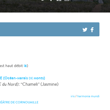
là
st haut débit
)
E (Océan-
arais
onts)
M
DE
M
E du Nord)
: “Chameli” (Jasmine)
iris
/
harmonia mundi
HÉÂTRE DE CORNOUAILLE