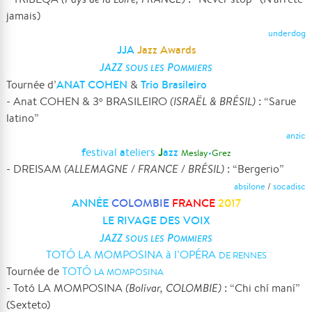
jamais)
underdog
JJA
Jazz Awards
JAZZ
P
SOUS LES
OMMIERS
ANAT COHEN
Trio Brasileiro
Tournée d’
&
- Anat COHEN & 3
BRASILEIRO
(ISRAËL & BRÉSIL)
: “Sarue
o
latino”
anzic
f
a
J
azz
estival
teliers
Meslay
•
Grez
- DREISAM
(ALLEMAGNE / FRANCE / BRÉSIL)
: “Bergerio”
absilone
/
socadisc
ANNÉE
COLOMBIE
FRANCE
2017
LE RIVAGE DES VOIX
JAZZ
P
SOUS LES
OMMIERS
TOTÓ LA MOMPOSINA à l’OPÉRA
DE RENNES
Tournée de
TOTÓ
LA MOMPOSINA
- Totó LA MOMPOSINA
(Bolívar, COLOMBIE)
: “Chi chí maní”
(Sexteto)