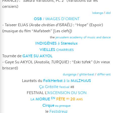
FRANCE)
: “Sakura Variations, Pt. 2” (Variations sur les
cerisiers)
lokanga
/
idol
OSB
/ IMAGES D’ORIENT
- Taiseer ELIAS
(Arabe chrétien d’ISRAËL)
: “Hope” (Espoir)
(musique du film “Mafateeh” [Les clefs])
the
jerusalem academy of music and dance
INDIGÈNES
Stereolux
à
ViEiLLES
CHARRUES
GAYE SU AKYOL
Tournée de
- Gaye Su AKYOL
(Anatolie, TURQUIE)
: “Eski tüfek” (Un vieux
briscard)
dunganga
/
glitterbeat
/
differ-ant
a
a
FolkHerbst
M
LZH
US
Lauréats du
à la
Ça Grézille
festival
#
8
FESTIVAL L’
ASCENSION DU SON
EN
MORUE
FÊTE
20
LA
ANS
SES
Cirque
ou presque
le
Festidreuz