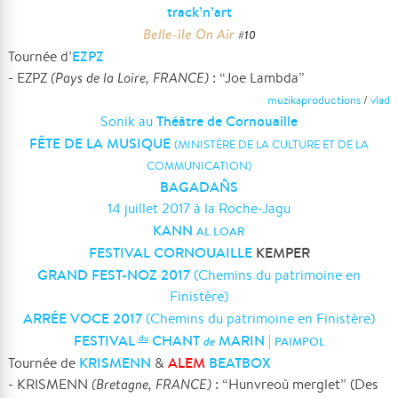
track’n’art
Belle-île On Air
#10
EZPZ
Tournée d’
- EZPZ
(Pays de la Loire, FRANCE)
: “Joe Lambda”
muzikaproductions
/
vlad
Théâtre de Cornouaille
Sonik au
FÊTE DE LA MUSIQUE
(MINISTÈRE DE LA CULTURE ET DE LA
COMMUNICATION)
BAGADAÑS
14 juillet 2017 à la Roche-Jagu
KANN
AL LOAR
FESTIVAL CORNOUAILLE
KEMPER
GRAND FEST-NOZ 2017
(Chemins du patrimoine en
Finistère)
ARRÉE VOCE 2017
(Chemins du patrimoine en Finistère)
FESTIVAL
CHANT
MARIN
|
du
de
PAIMPOL
KRISMENN
ALEM
BEATBOX
Tournée de
&
- KRISMENN
(Bretagne, FRANCE)
: “Hunvreoù merglet” (Des