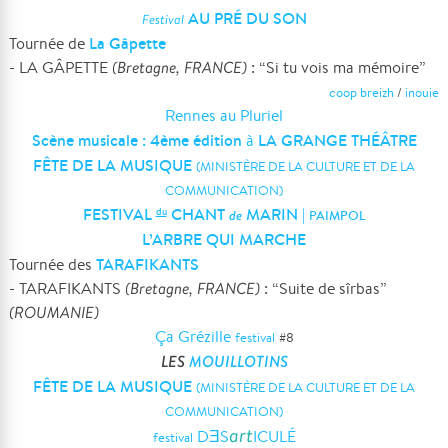
AU PRÉ DU SON
Festival
La Gâpette
Tournée de
- LA GÂPETTE
(Bretagne, FRANCE)
: “Si tu vois ma mémoire”
coop breizh
/
inouie
Rennes au Pluriel
Scène musicale : 4ème édition
LA GRANGE THÉÂTRE
à
FÊTE DE LA MUSIQUE
(MINISTÈRE DE LA CULTURE ET DE LA
COMMUNICATION)
FESTIVAL
CHANT
MARIN
|
du
de
PAIMPOL
L’ARBRE QUI MARCHE
TARAFIKANTS
Tournée des
- TARAFIKANTS
(Bretagne, FRANCE)
: “Suite de sîrbas”
(ROUMANIE)
Ça Grézille
festival
#
8
LES
MOUILLOTINS
FÊTE DE LA MUSIQUE
(MINISTÈRE DE LA CULTURE ET DE LA
COMMUNICATION)
art
DƎS
ICULÉ
festival