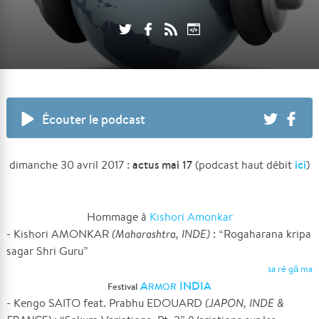
Écouter le podcast
actus mai 17
ici
dimanche 30 avril 2017 :
(podcast haut débit
)
Hommage à
Kishori Amonkar
- Kishori AMONKAR
(Maharashtra, INDE)
: “Rogaharana kripa
sagar Shri Guru”
sa ré gā ma
A
INDIA
Festival
RMOR
- Kengo SAITO feat. Prabhu EDOUARD
(JAPON, INDE &