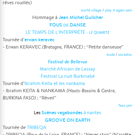
rêves rouillés)
world village
/
play it again sam
Jean Michel Guilcher
Hommage à
FOUS
DANSE
DE
LE TEMPS DE L’INTERPRÈTE
-
LE
QUARTZ
erwan keravec
Tournée d’
- Erwan KERAVEC
(Bretagne, FRANCE)
: “Petite danseuse”
buda
/
socadisc
Festival de Bellevue
Marché Africain de Lassay
Festival La nuit Burkinabé
Tournée d’
Ibrahim Keita et les nankama
- Ibrahim KEITA & NANKAMA
(Hauts-Bassins & Centre,
BURKINA FASO)
: “Réveil”
faso jam
Les
Scènes vagabondes
à nantes
GROOVE ON EARTH
Tournée de
TRIBEQA
- TRIBEQA
(Pays de la Loire, FRANCE)
: “Never stop” (N'arrête