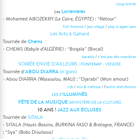
coop breizh
Lorientales
Les
- Mohamed ABOZEKRY
(Le Caire, ÉGYPTE)
: “Retour”
full rhizome
/
jazz village
/
play it again sam
Les Arts à Gahard
Chems
Tournée de
- CHEMS
(Kabyle d’ALGÉRIE)
: “Boqala” (Bocal)
karakib
/
c’est pas des manières
SOIRÉE ENVIE D'AILLEURS
|
FONTENAY
- VENDÉE
ABOU DIARRA
Tournée d’
(n’goni)
- Abou DIARRA
(Wassoulou, MALI)
: “Djarabi” (Mon amour)
csb
/
mix & métisse
/ l’
autre distribution
ILLUMINÉS
LES Z’
FÊTE DE LA MUSIQUE
(MINISTÈRE DE LA CULTURE)
10 ANS !
JAZZ AUX ÉCLUSES
Tournée de
SITALA
- SITALA
(Hauts-Bassins, BURKINA FASO & Bretagne, FRANCE)
: “Sya”
(Bobo Dioulasso)