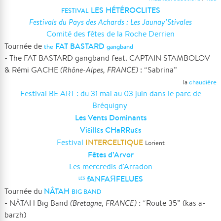
LES HÉTÉROCLITES
FESTIVAL
Festivals du Pays des Achards : Les Jaunay’Stivales
Comité des fêtes de la Roche Derrien
FAT BASTARD
Tournée de
the
gangband
- The FAT BASTARD gangband feat. CAPTAIN STAMBOLOV
& Rémi GACHE
(Rhône-Alpes, FRANCE)
: “Sabrina”
la
chaudière
Festival BE ART : du 31 mai au 03 juin dans le parc de
Bréquigny
Les Vents Dominants
Viεillεs CHaRRuεs
INTERCELTIQUE
Festival
Lorient
Fêtes d’Arvor
Les mercredis d'Arradon
fANFAЯFELUES
LES
NÂTAH
Tournée du
BIG BAND
- NÂTAH Big Band
(Bretagne, FRANCE)
: “Route 35” (kas a-
barzh)