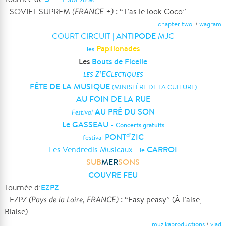
- SOVIET SUPREM
(FRANCE +)
: “T’as le look Coco”
chapter two
/
wagram
ANTIPODE
COURT CIRCUIT |
MJC
Pap
llonades
les
i
Les
Bouts de Ficelle
Z’EC
LES
LECTIQUES
FÊTE DE LA MUSIQUE
(MINISTÈRE DE LA CULTURE)
AU FOIN DE LA RUE
AU PRÉ DU SON
Festival
Le GASSEAU -
Concerts gratuits
d’
PONT
ZIC
festival
CARROI
Les Vendredis Musicaux -
le
SUB
MER
SONS
COUVRE FEU
EZPZ
Tournée d’
- EZPZ
(Pays de la Loire, FRANCE)
: “Easy peasy” (À l’aise,
Blaise)
muzikaproductions
/
vlad