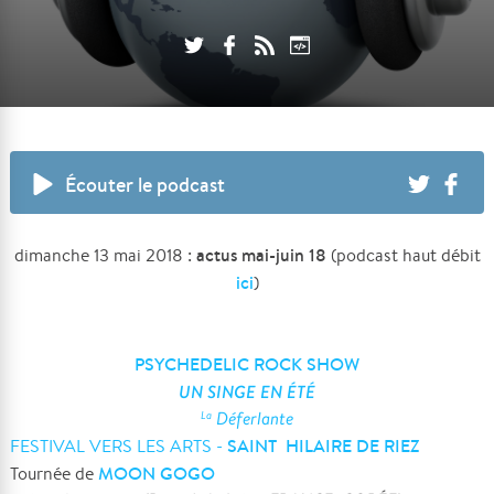
Écouter le podcast
actus mai-juin 18
dimanche 13 mai 2018 :
(podcast haut débit
ici
)
PSYCHEDELIC ROCK SHOW
UN SINGE EN ÉTÉ
Déferlante
La
SAINT HILAIRE DE RIEZ
FESTIVAL VERS LES ARTS -
MOON GOGO
Tournée de