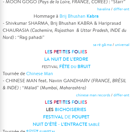
- MOON GOGO
(Pays de la Loire, FRANCE, CORÉE)
: “Starr”
havalina
/
differ-ant
Kabra
Hommage à
Brij Bhushan
- Shivkumar SHARMA, Brij Bhushan KABRA & Hariprasad
CHAURASIA
(Cachemire, Rajasthan & Uttar Pradesh, INDE du
Nord)
: “Rag pahadi”
sa ré gā ma
/
universal
L
E
S
P
E
T
I
T
E
S
F
O
L
I
E
S
LA NUIT DE L’ERDRE
FÊTE
BRUIT
FESTIVAL
DU
Tournée de
Chinese Man
- CHINESE MAN feat. Naviin GANDHARV
(FRANCE, BRÉSIL
& INDE)
: “Mälad”
(Mumbai, Maharashtra)
chinese man records
/
differ-ant
L
E
S
P
E
T
I
T
E
S
F
O
L
I
E
S
LES
BICHOISERIES
FESTIVAL
POUPET
DE
NUIT D’ÉTÉ
L’ENTRACTE
-
SABLÉ
S
T
Tournée de
OVIΣ
SUPЯΣM