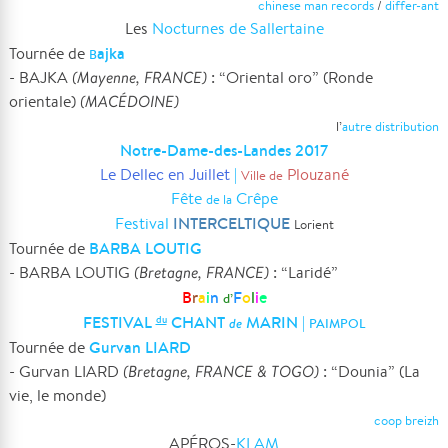
chinese man records
/
differ-ant
Les
Nocturnes de Sallertaine
ajka
Tournée de
B
- BAJKA
(Mayenne, FRANCE)
: “Oriental oro” (Ronde
orientale)
(MACÉDOINE)
l’
autre distribution
Notre-Dame-des-Landes 2017
Le Dellec en Juillet
|
Plouzané
Ville de
Fête
Crêpe
de la
INTERCELTIQUE
Festival
Lorient
BARBA LOUTIG
Tournée de
- BARBA LOUTIG
(Bretagne, FRANCE)
: “Laridé”
B
r
a
i
n
F
o
l
i
e
d’
FESTIVAL
CHANT
MARIN
|
du
de
PAIMPOL
Gurvan LIARD
Tournée de
- Gurvan LIARD
(Bretagne, FRANCE & TOGO)
: “Dounia” (La
vie, le monde)
coop breizh
APÉROS-
KLAM