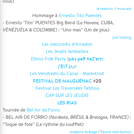
vous)
la teamzic
/
musicast
Hommage à
Ernesto Tito Puentes
- Ernesto "Tito" PUENTES Big Band
(La Havane, CUBA,
VÉNÉZUÉLA & COLOMBIE)
: “Uno mas” (Un de plus)
just looking
Les mercredis d'Arradon
Les Jeudis lamballais
pAs paR haZ’art
Ethno Folk Party (
)
ƒE
T j
S
A
Z
Z
Les Vendredis du Canal - Malestroit
FESTIVAL DE MALGUÉNAC
#20
Festival Les Traversées Tatihou
CAP SUR LES JEUDIS
LES RIAS
Tournée de
Bel Air de Forro
- BEL AIR DE FORRO
(Nordeste, BRÉSIL & Bretagne, FRANCE)
:
“Toque de fole” (Le rythme du soufflet)
madame bobage
/ l’
autre distribution