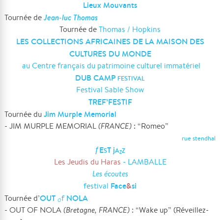
Lieux Mouvants
Jean-luc Thomas
Tournée de
Tournée de
Thomas / Hopkins
LES COLLECTIONS AFRICAINES DE LA MAISON DES
CULTURES DU MONDE
au Centre français du patrimoine culturel immatériel
DUB CAMP
FESTIVAL
Festival Sable Show
TREF’FESTIF
Jim Murple Memorial
Tournée du
- JIM MURPLE MEMORIAL
(FRANCE)
: “Romeo”
rue stendhal
ƒE
T j
S
A
Z
Z
Les Jeudis du Haras
- LAMBALLE
Les écoutes
Face
&
si
festival
OUT
NOLA
Tournée d’
f
O
- OUT OF NOLA
(Bretagne, FRANCE)
: “Wake up” (Réveillez-