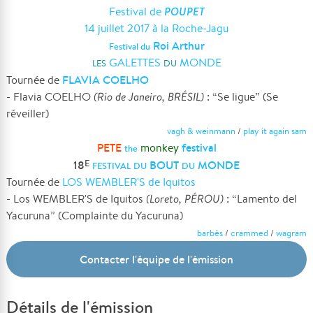
POUPET
Festival de
14 juillet 2017 à la Roche-Jagu
Roi Arthur
Festival du
GALETTES
MONDE
LES
DU
FLAVIA COELHO
Tournée de
- Flavia COELHO
(Rio de Janeiro, BRÉSIL)
: “Se ligue” (Se
réveiller)
vagh & weinmann
/
play it again sam
PETE
festival
monkey
the
18
BOUT
MONDE
E
FESTIVAL DU
DU
Tournée de
LOS WEMBLER'S de Iquitos
- Los WEMBLER'S de Iquitos
(Loreto, PÉROU)
: “Lamento del
Yacuruna” (Complainte du Yacuruna)
barbès
/
crammed
/
wagram
Contacter l'équipe de l'émission
Détails de l'émission