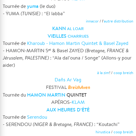
yuma
Tournée de
(le duo)
- ŸUMA
(TUNISIE)
: “El labba”
innacor
/ l’
autre distribution
KANN
AL LOAR
ViEiLLES
CHARRUES
Tournée de
Kharoub - Hamon Martin Quintet & Basel Zayed
- HAMON-MARTIN 5
& Basel ZAYED
(Bretagne, FRANCE &
et
Jérusalem, PALESTINE)
: “Ala dal’ouna / Songe” (Allons-y pour
aider)
à la zim
! /
coop breizh
Dañs Ar Vag
FESTIVAL
BreizhAven
HAMON MARTIN
QUINTET
Tournée du
APÉROS-
KLAM
AUX HEURES D’ÉTÉ
Tournée de
Serendou
- SERENDOU
(NIGER & Bretagne, FRANCE)
: “Koutachi”
hirustica
/
coop breizh