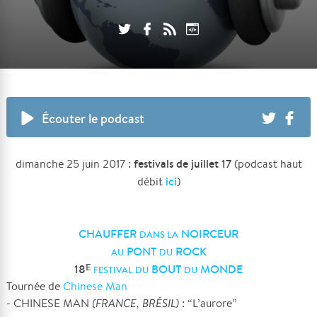
Écouter le podcast
festivals de juillet 17
dimanche 25 juin 2017 :
(podcast haut
ici
débit
)
CHAUFFER
NOIRCEUR
DANS LA
PONT
ROCK
AU
DU
18
BOUT
MONDE
E
FESTIVAL DU
DU
Tournée de
Chinese Man
- CHINESE MAN
(FRANCE, BRÉSIL)
: “L’aurore”