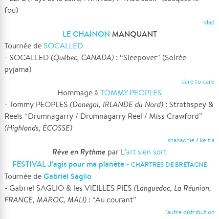
fou)
vlad
LE CHAINON
MANQUANT
Tournée de
SOCALLED
- SOCALLED
(Québec, CANADA)
: “Sleepover” (Soirée
pyjama)
dare to care
Hommage à
TOMMY PEOPLES
- Tommy PEOPLES
(Donegal, IRLANDE du Nord)
: Strathspey &
Reels “Drumnagarry / Drumnagarry Reel / Miss Crawford”
(Highlands, ÉCOSSE)
shanachie
/
keltia
Rêve en Rythme
par L’
art s'en sort
FESTIVAL J’agis pour ma planète
-
CHARTRES DE BRETAGNE
Gabriel Saglio
Tournée de
- Gabriel SAGLIO & les VIEILLES PIES
(Languedoc, La Réunion,
FRANCE, MAROC, MALI)
: “Au courant”
l’
autre distribution