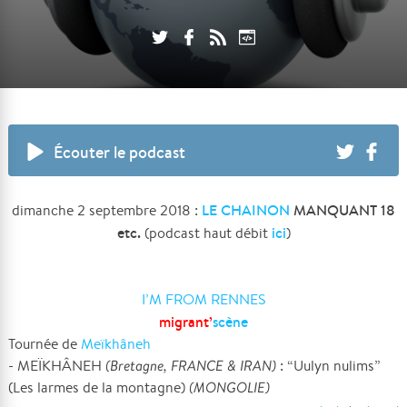
Écouter le podcast
LE CHAINON
MANQUANT 18
dimanche 2 septembre 2018 :
etc.
ici
(podcast haut débit
)
I’M FROM RENNES
migrant’
scène
Tournée de
Meïkhâneh
- MEÏKHÂNEH
(Bretagne, FRANCE & IRAN)
: “Uulyn nulims”
(Les larmes de la montagne)
(MONGOLIE)