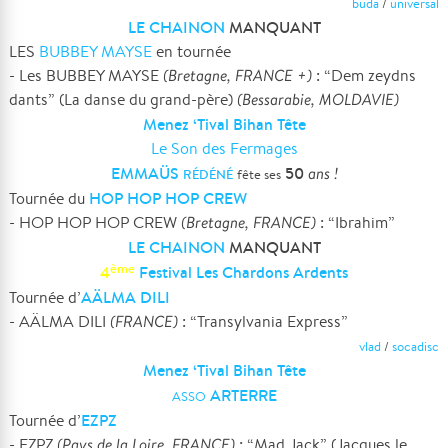
buda
/
universal
LE CHAINON
MANQUANT
LES
BUBBEY MAYSE
en tournée
- Les BUBBEY MAYSE
(Bretagne, FRANCE +)
: “Dem zeydns
dants” (La danse du grand-père)
(Bessarabie, MOLDAVIE)
Menez ‘Tival Bihan Tête
Le Son des Fermages
EMMAÜS
50
ans !
RÉDÉNÉ
fête ses
HOP HOP HOP CREW
Tournée du
- HOP HOP HOP CREW
(Bretagne, FRANCE)
: “Ibrahim”
LE CHAINON
MANQUANT
ème
4
Festival Les Chardons Ardents
AÄLMA DILI
Tournée d’
- AÄLMA DILI
(FRANCE)
: “Transylvania Express”
vlad
/
socadisc
Menez ‘Tival Bihan Tête
ARTERRE
ASSO
EZPZ
Tournée d’
- EZPZ
(Pays de la Loire, FRANCE)
: “Mad Jack” (Jacques le