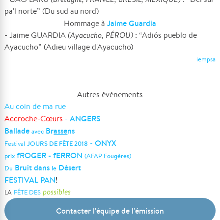
pa'l norte” (Du sud au nord)
Jaime Guardia
Hommage à
- Jaime GUARDIA
(Ayacucho, PÉROU)
: “Adiós pueblo de
Ayacucho” (Adieu village d'Ayacucho)
iempsa
Autres événements
Au coin de ma rue
ANGERS
Accroche-Cœurs
-
Ballade
Br
asse
ns
avec
ONYX
-
Festival
JOURS DE FÊTE 2018
fROGER - fERRON
prix
(AFAP
Fougères
)
Bruit dans
Désert
Du
le
FESTIVAL PAN
!
possibles
LA
FÊTE DES
Contacter l'équipe de l'émission