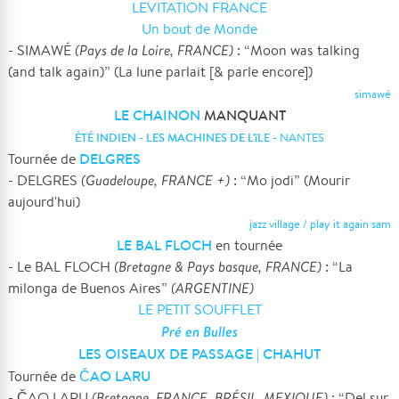
LEVITATION FRANCE
Un bout de Monde
- SIMAWÉ
(Pays de la Loire, FRANCE)
: “Moon was talking
(and talk again)” (La lune parlait [& parle encore])
simawé
LE CHAINON
MANQUANT
ÉTÉ INDIEN
-
LES MACHINES DE L'îLE
-
NANTES
DELGRES
Tournée de
- DELGRES
(Guadeloupe, FRANCE +)
: “Mo jodi” (Mourir
aujourd'hui)
jazz village / play it again sam
LE BAL FLOCH
en tournée
- Le BAL FLOCH
(Bretagne & Pays basque, FRANCE)
: “La
milonga de Buenos Aires”
(ARGENTINE)
LE PETIT SOUFFLET
Pré en Bulles
LES OISEAUX DE PASSAGE
CHAHUT
|
ČAO LARU
Tournée de
- ČAO LARU
(Bretagne, FRANCE, BRÉSIL, MEXIQUE)
: “Del sur