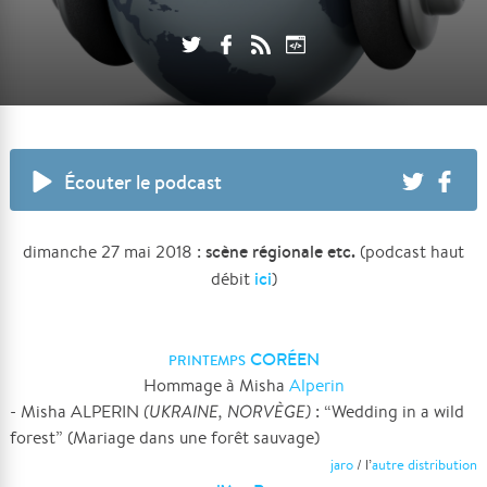
Écouter le podcast
scène régionale etc.
dimanche 27 mai 2018 :
(podcast haut
ici
débit
)
CORÉEN
PRINTEMPS
Hommage à Misha
Alperin
- Misha ALPERIN
(UKRAINE, NORVÈGE)
: “Wedding in a wild
forest” (Mariage dans une forêt sauvage)
jaro
/ l’
autre distribution