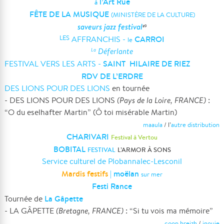
l’Art Rue
à
FÊTE DE LA MUSIQUE
(MINISTÈRE DE LA CULTURE)
saveurs jazz festival
#9
CARROI
LES
AFFRANCHIS -
le
Déferlante
La
SAINT HILAIRE DE RIEZ
FESTIVAL VERS LES ARTS -
RDV DE L’ERDRE
DES LIONS POUR DES LIONS
en tournée
- DES LIONS POUR DES LIONS
(Pays de la Loire, FRANCE)
:
“O du eselhafter Martin” (Ô toi misérable Martin)
maaula
/ l’
autre distribution
CHARIVARI
Festival à Vertou
BOBITAL
FESTIVAL
L’ARMOR À SONS
Service culturel de Plobannalec-Lesconil
Mardis festifs
moëlan
|
sur mer
Festi Rance
La Gâpette
Tournée de
- LA GÂPETTE
(Bretagne, FRANCE)
: “Si tu vois ma mémoire”
coop breizh
/
inouie