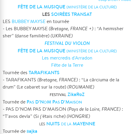
FÊTE DE LA MUSIQUE
(MINISTÈRE DE LA CULTURE)
LES
SOIRÉES TRANSAT
LES
BUBBEY MAYSE
en tournée
- Les BUBBEY MAYSE
(Bretagne, FRANCE +)
: “A heimisher
sher” (danse familière)
(UKRAINE)
FESTIVAL DU VIOLON
FÊTE DE LA MUSIQUE
(MINISTÈRE DE LA CULTURE)
Les mercredis d'Arradon
Fête de la Terre
TARAFIKANTS
Tournée des
- TARAFIKANTS
(Bretagne, FRANCE)
: “La cârciuma de la
drum” (Le cabaret sur la route)
(ROUMANIE)
ZikaRoZ
FESTIVAL
P
D’N
M P
D’M
Tournée de
AS
O
AS
AISON
- PAS D’NOM PAS D’MAISON
(Pays de la Loire, FRANCE)
:
“T’avos devla” (Si j’étais riche)
(HONGRIE)
NUITS
MAYENNE
LES
DE LA
ajka
Tournée de
B