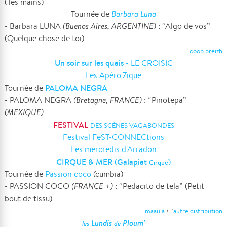
(Tes mains)
Tournée de
Barbara Luna
- Barbara LUNA
(Buenos Aires, ARGENTINE)
: “Algo de vos”
(Quelque chose de toi)
coop breizh
Un soir sur les quais
- LE CROISIC
Les Apéro'Zique
PALOMA NEGRA
Tournée de
- PALOMA NEGRA
(Bretagne, FRANCE)
: “Pinotepa”
(MEXIQUE)
FESTIVAL
DES SCÈNES VAGABONDES
Festival FeST-CONNECtions
Les mercredis d'Arradon
CIRQUE & MER
Galapiat
(
)
Cirque
Tournée de
Passion coco
(cumbia)
- PASSION COCO
(FRANCE +)
: “Pedacito de tela” (Petit
bout de tissu)
maaula
/ l’
autre distribution
Lundis
Ploum'
les
de