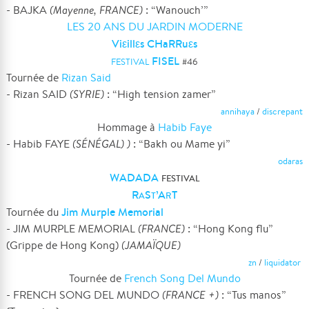
- BAJKA
(Mayenne, FRANCE)
: “Wanouch’”
LES 20 ANS DU JARDIN MODERNE
Viεillεs CHaRRuεs
FISEL
FESTIVAL
#
46
Tournée de
Rizan Said
- Rizan SAID
(SYRIE)
: “High tension zamer”
annihaya
/
discrepant
Hommage à
Habib Faye
- Habib FAYE
(SÉNÉGAL) )
: “Bakh ou Mame yi”
odaras
WADADA
FESTIVAL
R
S
’A
T
A
T
R
Jim Murple Memorial
Tournée du
- JIM MURPLE MEMORIAL
(FRANCE)
: “Hong Kong flu”
(Grippe de Hong Kong)
(JAMAÏQUE)
zn
/
liquidator
Tournée de
French Song Del Mundo
- FRENCH SONG DEL MUNDO
(FRANCE +)
: “Tus manos”