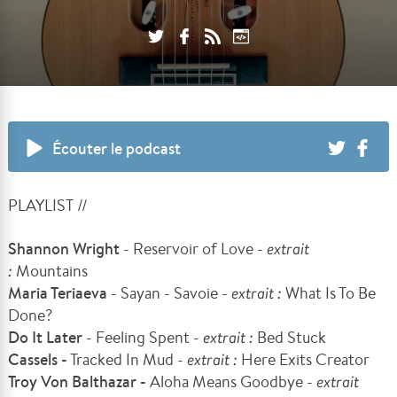
Écouter le podcast
PLAYLIST //
Shannon Wright
- Reservoir of Love -
extrait
:
Mountains
Maria Teriaeva
- Sayan - Savoie -
extrait :
What Is To Be
Done?
Do It Later
- Feeling Spent -
extrait :
Bed Stuck
Cassels -
Tracked In Mud -
extrait :
Here Exits Creator
Troy Von Balthazar -
Aloha Means Goodbye -
extrait