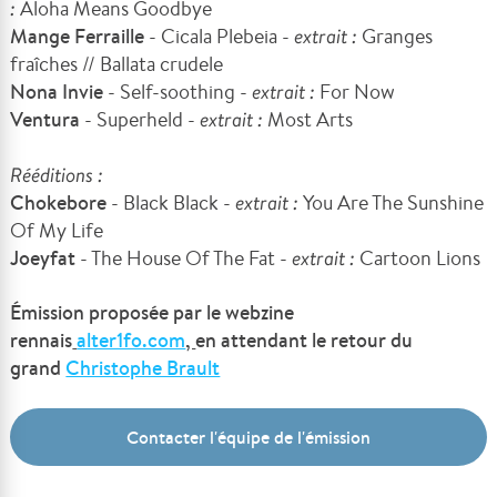
:
Aloha Means Goodbye
Mange Ferraille
- Cicala Plebeia -
extrait :
Granges
fraîches // Ballata crudele
Nona Invie
- Self-soothing -
extrait :
For Now
Ventura
- Superheld -
extrait :
Most Arts
Rééditions :
Chokebore
- Black Black -
extrait :
You Are The Sunshine
Of My Life
Joeyfat
- The House Of The Fat -
extrait :
Cartoon Lions
Émission proposée par le webzine
rennais
alter1fo.com
,
en attendant le retour du
grand
Christophe Brault
Contacter l'équipe de l'émission