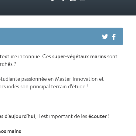
a texture inconnue. Ces
super-végétaux marins
sont-
archés ?
 étudiante passionnée en Master Innovation et
ors iodés son principal terrain d'étude !
es
d'aujourd'hui
, il est important de les
écouter
!
nos mains