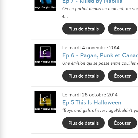
Ep 7 - Killed by Nabilla
On en parlait depuis un moment, on vo
e...
Plus de détails
Écouter
Le mardi 4 novembre 2014
Ep 6 - Pagan, Punk et Cana
Une émision qui se passe entre couilles 
Plus de détails
Écouter
Le mardi 28 octobre 2014
Ep 5 This Is Halloween
"Boys and girls of every ageWouldn't yo
Plus de détails
Écouter