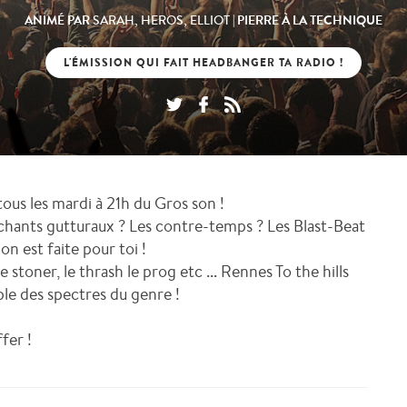
ANIMÉ PAR
| PIERRE À LA TECHNIQUE
SARAH, HEROS, ELLIOT
L'ÉMISSION QUI FAIT HEADBANGER TA RADIO !
ous les mardi à 21h du Gros son !
s chants gutturaux ? Les contre-temps ? Les Blast-Beat
on est faite pour toi !
stoner, le thrash le prog etc ... Rennes To the hills
le des spectres du genre !
fer !