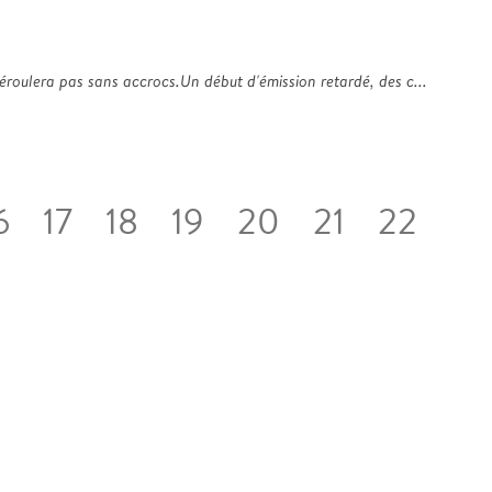
déroulera pas sans accrocs.Un début d'émission retardé, des c...
6
17
18
19
20
21
22