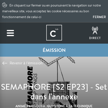
En cliquant sur fermer ou en poursuivant la navigation sur notre
merveilleux site, vous acceptez les cookie nécessaires au bon
FERMER
fonctionnement de celui-ci
DIRECT
ÉMISSION
Revenir à l'émission
SEMAPHORE [S2 EP23] - Set
dans l'annexe
ANIMÉ PAR
| GUY STONE À LA TECHNIQUE
GOOFA