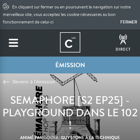
En cliquant sur fermer ou en poursuivant la navigation sur notre
merveilleux site, vous acceptez les cookie nécessaires au bon
FERMER
fonctionnement de celui-ci
DIRECT
ÉMISSION
Revenir à l'émission
SEMAPHORE [S2 EP25] -
PLAYGROUND DANS LE 102
!
ANIMÉ PAR
| GUY STONE À LA TECHNIQUE
GOOFA