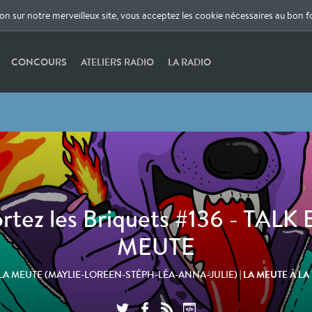
ion sur notre merveilleux site, vous acceptez les cookie nécessaires au bon 
CONCOURS
ATELIERS RADIO
LA RADIO
rtez les Briquets #136 - TALK
MEUTE
| LA MEUTE À L
LA MEUTE (MAYLIE-LOREEN-STÉPH-LÉA-ANNA-JULIE)