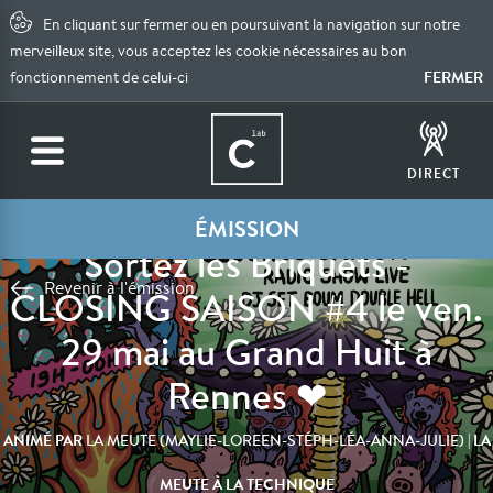
En cliquant sur fermer ou en poursuivant la navigation sur notre
merveilleux site, vous acceptez les cookie nécessaires au bon
FERMER
fonctionnement de celui-ci
DIRECT
ÉMISSION
Sortez les Briquets -
Revenir à l'émission
CLOSING SAISON #4 le ven.
29 mai au Grand Huit à
Rennes ❤
ANIMÉ PAR
| LA
LA MEUTE (MAYLIE-LOREEN-STÉPH-LÉA-ANNA-JULIE)
MEUTE À LA TECHNIQUE