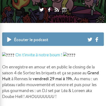
Écouter le podcast
On t'invite à notre boum !
On enregistre en amour et en public le closing de la
saison 4 de Sortez les briquets et ça se passe au
Grand
Huit
à Rennes le
vendredi 29 mai à 19h
. Au menu : un
plateau radio mouvementé et sonore et puis pour les
plus gourmand
·
e
s : un DJ set par Léa & Loreen aka
Doube Hell !
AHOUUUUUUU
!