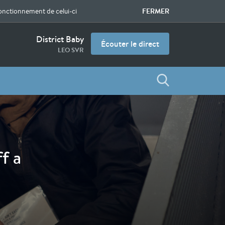
FERMER
fonctionnement de celui-ci
District Baby
Écouter le direct
LEO SVR
f a