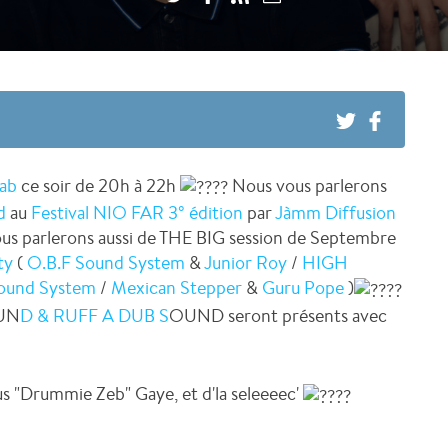
ab
ce soir de 20h à 22h
Nous vous parlerons
d
au
Festival NIO FAR 3° édition
par
Jàmm Diffusion
ous parlerons aussi de THE BIG session de Septembre
ty
(
O.B.F Sound System
&
Junior Roy
/
HIGH
Sound System
/
Mexican Stepper
&
Guru Pope
)
UN
D & RUFF A DUB S
OUND seront présents avec
 "Drummie Zeb" Gaye, et d'la seleeeec'