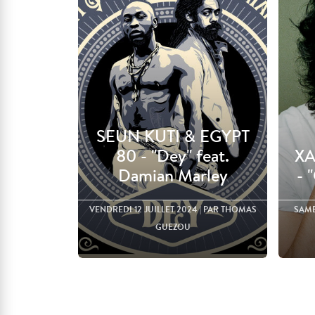
SEUN KUTI & EGYPT
80 - "Dey" feat.
XA
Damian Marley
- 
VENDREDI 12 JUILLET 2024
| PAR THOMAS
SAME
GUEZOU