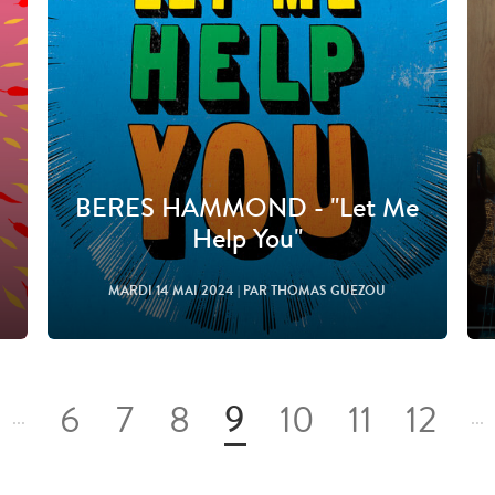
BERES HAMMOND - "Let Me
Help You"
MARDI 14 MAI 2024
| PAR THOMAS GUEZOU
9
6
7
8
10
11
12
...
...
Lire l'article