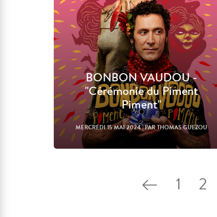
BONBON VAUDOU -
"Cérémonie du Piment
Piment"
MERCREDI 15 MAI 2024
| PAR THOMAS GUEZOU
1
2
Lire l'article