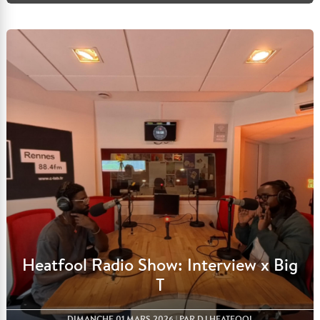
Lire l'article
Heatfool Radio Show: Interview x Big
T
DIMANCHE 01 MARS 2026
| PAR DJ HEATFOOL