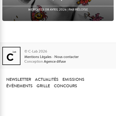
MERCREDI 08 AVRIL 2026
| PAR HÉLOÏSE
© C-Lab 2026
Mentions Légales
-
Nous contacter
Lire l'article
Conception
Agence difuse
NEWSLETTER
ACTUALITÉS
EMISSIONS
ÉVÉNEMENTS
GRILLE
CONCOURS