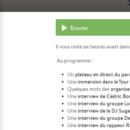
Écouter
Il vous reste six heures avant dema
Au programme :
Un
plateau en direct du parc
Une
immersion dans le Tour d
Quelques mots des
organis
Une
interview de Cédric B
Une
interview du groupe L
Une
interview de la DJ Suga
Une
interview du groupe De
Une
interview du rappeur 