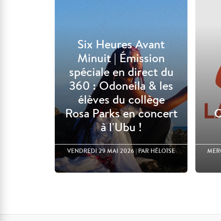
Six Heures Avant
Minuit | Émission
spéciale en direct du
360 : Odoneila & les
élèves du collège
Rosa Parks en concert
C
à l'Ubu !
VENDREDI 29 MAI 2026
| PAR HÉLOÏSE
MERC