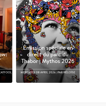
Émission spéciale en
ow:
direct du parc du
T
Thabor | Mythos 2026
HEATFOOL
MERCREDI 08 AVRIL 2026
| PAR HÉLOÏSE