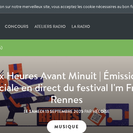
ion sur notre merveilleux site, vous acceptez les cookie nécessaires au bon 
CONCOURS
ATELIERS RADIO
LA RADIO
5)
ix Heures Avant Minuit | Émissi
ciale en direct du festival I'm 
Rennes
LE
SAMEDI 13 SEPTEMBRE 2025
HÉLOÏSE
PAR
MUSIQUE