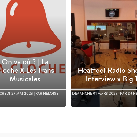
On va où ? | La
loche X Les Trans
Heatfool Radio Sh
Musicales
Interview x Big 
REDI 27 MAI 2026
| PAR HÉLOÏSE
DIMANCHE 01 MARS 2026
| PAR DJ 