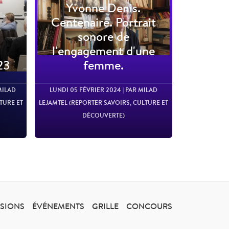
Yvonne Denis.
Centenaire. Portrait
sonore de
l'engagement d'une
23
femme.
MILAD
LUNDI 05 FÉVRIER 2024
| PAR MILAD
TURE ET
LEJAMTEL (REPORTER SAVOIRS, CULTURE ET
DÉCOUVERTE)
SSIONS
ÉVÉNEMENTS
GRILLE
CONCOURS
Lire l'article