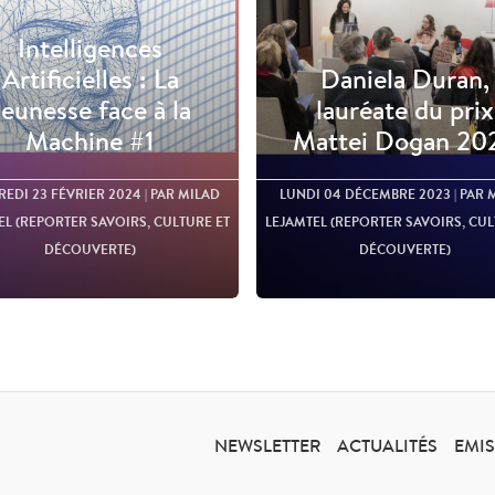
Intelligences
Artificielles : La
Daniela Duran,
Jeunesse face à la
lauréate du prix
Machine #1
Mattei Dogan 20
EDI 23 FÉVRIER 2024
| PAR MILAD
LUNDI 04 DÉCEMBRE 2023
| PAR 
EL (REPORTER SAVOIRS, CULTURE ET
LEJAMTEL (REPORTER SAVOIRS, CUL
DÉCOUVERTE)
DÉCOUVERTE)
NEWSLETTER
ACTUALITÉS
EMI
Lire l'article
Lire l'article